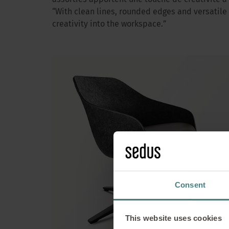
assorties apportent une touche de créativité à 
“With clean lines, rounded edges and versatile 
creativity into the workspace.”
Sedus 2
harmonie – 
Consent
esp
This website uses cookies