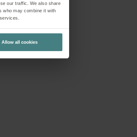
se our traffic. We also share
ers who may combine it with
irme sa position de
 services.
nt de l’espace de
elle internationale
Allow all cookies
ompensées par l’iF
philosophie de
lications.