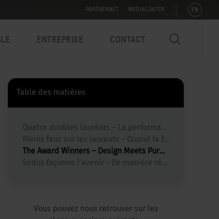
FR
PARTNERNET
MEDIACENTER
BLE
ENTREPRISE
CONTACT
Table des matières
Quatre doubles lauréats – La performance dans les moindres détails
Pleins feux sur les lauréats – Quand la fonction rencontre la forme
The Award Winners – Design Meets Purpose
Sedus façonne l’avenir – De manière réfléchie, durable et primée
Vous pouvez nous retrouver sur les