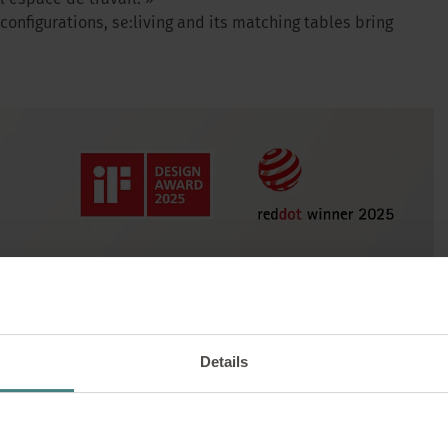
l’espace de travail. »
configurations, se:living and its matching tables bring
ACTUALITÉS |
18/07/2025
025 : Design et durab
Des innovations prim
Details
aces modernes de tra