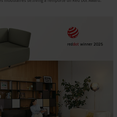
s modulaires se:living a remporté un Red Dot Award.