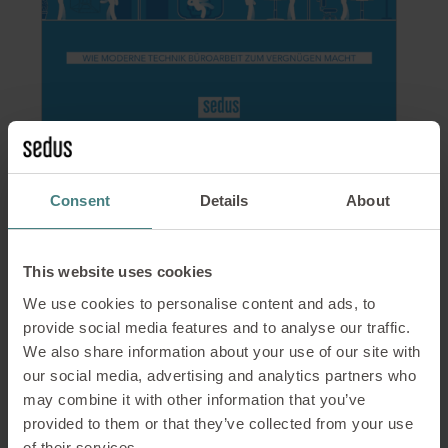
Inhalte
Consent
Details
About
Daten & Fakten
This website uses cookies
Expertengespräch: „Auf dem Weg zur intelligenten
We use cookies to personalise content and ads, to
Ergonomie“ mit Daniele Andriolo von Plantronics,
provide social media features and to analyse our traffic.
Marktführer tragbarer technischer Geräte und seit
We also share information about your use of our site with
über fünfzig Jahren Vorreiter in der
our social media, advertising and analytics partners who
Headsetbranche.
may combine it with other information that you’ve
provided to them or that they’ve collected from your use
Aktuelle Trends
of their services.