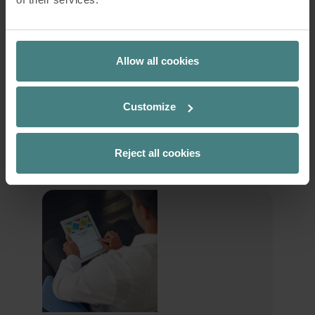
Fallstudie: The Edge, Amsterdam, Holland
Lösungen und Tipps: Wie sich Büroeinrichtungen
schnell und flexibel an räumliche und funktionale
Allow all cookies
Anforderungen von Einzel- und Teamarbeit
anpassen können.
Customize
INSIGHTS #04 JETZT LESEN
Reject all cookies