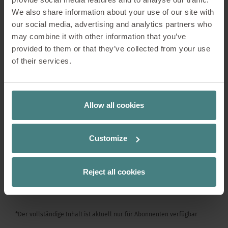
über Neurophysiologie und neue Büros für
We also share information about your use of our site with
hybride Arbeit
our social media, advertising and analytics partners who
may combine it with other information that you’ve
Aktuelle Trends rund um die Bürogestaltung: Wie
provided to them or that they’ve collected from your use
Menschen, Räume und Arbeitsmethoden positiv
of their services.
erlebt werden können
Vier Fallstudien: Penguin Random House
(Gurugram, Indien), Goodjob Games (Istanbul,
Allow all cookies
Türkei), Green Office (Oegstgeest, Niederlande)
und Hella (Kaunas, Litauen)
Lösungen und Tipps: Büros für die Menschen - Im
Customize
Zeitalter hybrider Arbeit wird der Bedarf an
physischen Räumen zur Notwendigkeit
Reject all cookies
INSIGHTS #19 JETZT LESEN*
*Der vollständige Inhalt ist aktuell nur für Abonnenten verfügbar