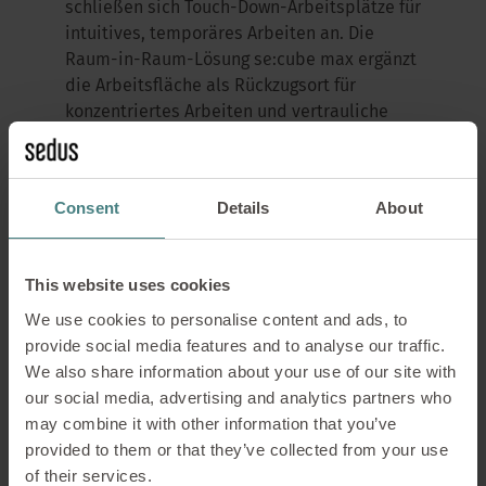
schließen sich Touch-Down-Arbeitsplätze für
intuitives, temporäres Arbeiten an. Die
Raum-in-Raum-Lösung se:cube max ergänzt
die Arbeitsfläche als Rückzugsort für
konzentriertes Arbeiten und vertrauliche
Meetings.
„Gegenüber der Touch-Down-Arbeitsplätze
Consent
Details
About
gibt es einen Homeoffice-Bereich und eine
inspirierende Materialwerkstatt ,“ erklärt
Kares. „In der Materialwerkstatt können
This website uses cookies
unsere Kunden mit großen Stoffbahnen und
We use cookies to personalise content and ads, to
verschiedenen Designoptionen ihre
provide social media features and to analyse our traffic.
Wunschmöbel individualisieren und
We also share information about your use of our site with
persönlich gestalten. An die Fläche wurde
our social media, advertising and analytics partners who
ein ‚Flexible Space‘ angeschlossen, in dem
may combine it with other information that you’ve
Sedus Produktneuheiten zeigt oder auch
provided to them or that they’ve collected from your use
temporäre Ausstellungen in
of their services.
Zusammenarbeit mit lokalen