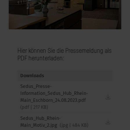
kus im Büro
Hier können Sie die Pressemeldung als
PDF herunterladen:
Downloads
Sedus_Presse-
Information_Sedus_Hub_Rhein-
downloa
Main_Eschborn_24.08.2023.pdf
(
pdf
|
217 KB
)
Sedus_Hub_Rhein-
downloa
Main_Motiv_2.jpg
(
jpg
|
484 KB
)