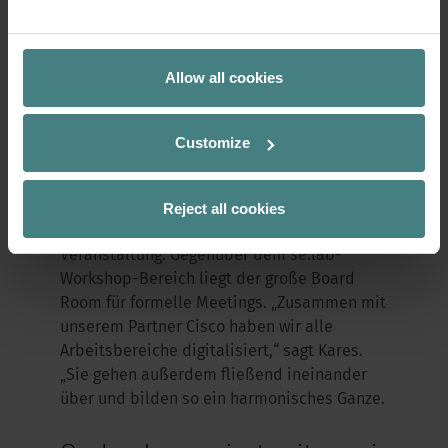
Kooperationspartnern präsentiert.“
An die Touch-Down-Arbeitsplätze schließen
Allow all cookies
sich der se:lab-Workshop-Bereich sowie
klassische Arbeitsplatzkonzepte an. Die
Fläche ist agil und kann je nach Anlass
Customize
flexibel gestaltet werden. Durch einen
schallabsorbierenden Vorhang kann die
Reject all cookies
Zone komplett geschlossen oder auch
geöffnet werden – je nach Art der
Veranstaltung. Gegenüber dem se:lab-
Workshop-Bereich liegt der große Board
Room für formelle Meetings. „Zusammen mit
unserem Partner Cisco haben wir alle
Arbeitsbereiche digitalisiert,“ sagt Kares.
„Sie gehen außerdem fließend ineinander
über und bilden so ein harmonisches Ganze.