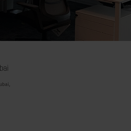
bai
Dubai,