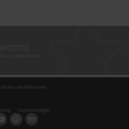
wrooms
ie sich inspirieren
n Büros und Gebäuden
ärung
Cookiemanager
st
YouTube
Apple Podcast
Spotify