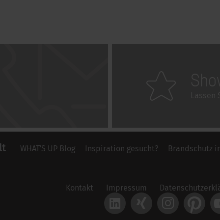
Sho
Lassen S
lt
WHAT'S UP Blog
Inspiration gesucht?
Brandschutz i
Kontakt
Impressum
Datenschutzerkl
LinkedIn
Xing
Instagram
Pintere