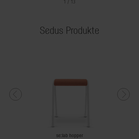
1 / 13
Sedus Produkte
se:lab hopper
se:l