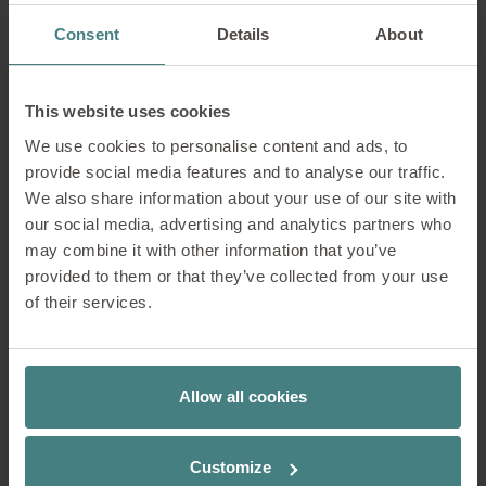
Consent
Details
About
Rückzug
This website uses cookies
We use cookies to personalise content and ads, to
Lounge & Empfangsbereich
provide social media features and to analyse our traffic.
We also share information about your use of our site with
our social media, advertising and analytics partners who
Eine Möglichkeit für Ruhepausen und Entspannung
may combine it with other information that you’ve
bieten die großzügigen Loungebereiche mit Blick ins
provided to them or that they’ve collected from your use
Grüne. Hierher kann sich zurückziehen, wer seine
of their services.
Arbeit unterbrechen möchte. Die Sofas vermitteln
dabei Komfort und Wohlgefühl abseits der
klassischen Arbeitsplatzsituation.
Allow all cookies
Konzentration
Customize