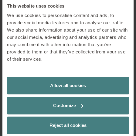
nicht?
This website uses cookies
We use cookies to personalise content and ads, to
Lange haben sich Unternehmen nicht getraut, ihre
provide social media features and to analyse our traffic.
Mitarbeitenden wieder ins Büro zurückzuholen.
We also share information about your use of our site with
Diese Zeiten verändern sich zunehmend. Rund ein
our social media, advertising and analytics partners who
Drittel der Führungskräfte will die Angestellten
may combine it with other information that you’ve
wieder im Büro haben, doch längst nicht alle wollen
provided to them or that they’ve collected from your use
zurück. Viele Firmen suchen heute nach einer neuen
of their services.
Balance, die sowohl den Bedürfnissen der
Mitarbeitenden als auch den Anforderungen der
Unternehmen gerecht wird.
Allow all cookies
Der Implusvortrag von Ernst Holzapfel, Marketing-
Direktor bei Sedus, beschäftigte sich genau mit
Customize
diesem Spannungsfeld. Im Mittelpunkt stand dabei
die Frage, welche Rolle physische Arbeitsräume
künftig für Unternehmenskultur, Innovationskraft
Reject all cookies
und Zusammenarbeit spielen.