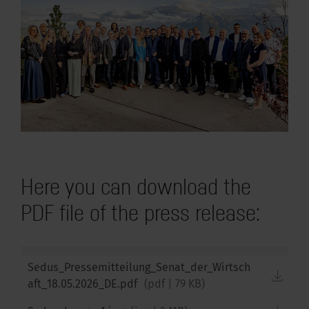
kus im Büro
Here you can download the
PDF file of the press release:
Sedus_Pressemitteilung_Senat_der_Wirtsch
down
aft_18.05.2026_DE.pdf
(
pdf
|
79 KB
)