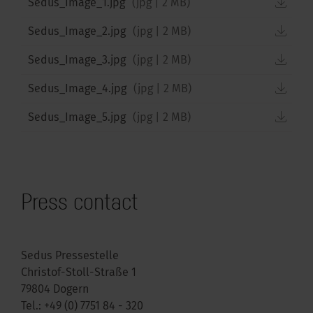
down
Sedus_Image_1.jpg
(
jpg
|
2 MB
)
down
Sedus_Image_2.jpg
(
jpg
|
2 MB
)
down
Sedus_Image_3.jpg
(
jpg
|
2 MB
)
down
Sedus_Image_4.jpg
(
jpg
|
2 MB
)
down
Sedus_Image_5.jpg
(
jpg
|
2 MB
)
Press contact
Sedus Pressestelle
Christof-Stoll-Straße 1
79804 Dogern
Tel.:
+49 (0) 7751 84 - 320