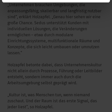
„Unternehmen brauchen Umgebungen, die
anpassungsfähig, skalierbar und langfristig nutzbar
sind“, erklärt Holzapfel. „Genau hier sehen wir eine
große Chance. Sedus unterstützt Kunden mit
individuellen Lösungen, die Veränderungen
ermöglichen – etwa durch modulare
Einrichtungssysteme, multifunktionale Räume und
Konzepte, die sich leicht umbauen oder umnutzen
lassen.“
Holzapfel betonte dabei, dass Unternehmenskultur
nicht allein durch Prozesse, Führung oder Leitbilder
entsteht, sondern immer auch durch die
Arbeitsumgebung selbst geprägt wird.
„Kultur ist, was Menschen tun, wenn niemand
zuschaut. Und der Raum ist das erste Signal, das
jeder liest“, so Holzapfel.