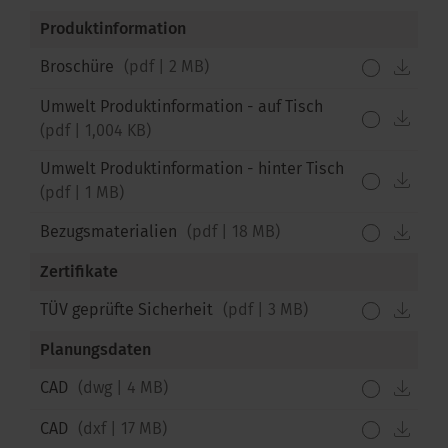
Produktinformation
down
Broschüre
(
pdf
|
2 MB
)
Umwelt Produktinformation - auf Tisch
down
(
pdf
|
1,004 KB
)
Umwelt Produktinformation - hinter Tisch
down
(
pdf
|
1 MB
)
down
Bezugsmaterialien
(
pdf
|
18 MB
)
Zertifikate
down
TÜV geprüfte Sicherheit
(
pdf
|
3 MB
)
Planungsdaten
down
CAD
(
dwg
|
4 MB
)
down
CAD
(
dxf
|
17 MB
)