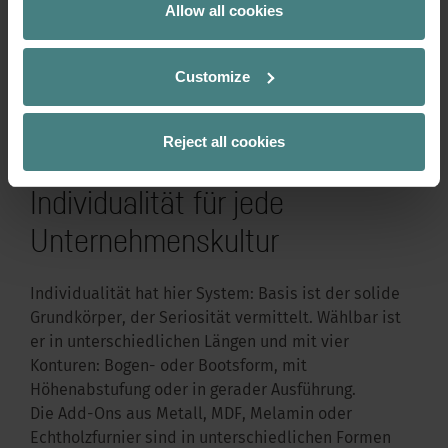
Allow all cookies
Details und ergonomische Lösungen sorgen dafür,
dass sowohl Besucher als auch Mitarbeitende sich
rundum wohlfühlen – egal, ob vor oder hinter dem
Customize
Empfang.
Reject all cookies
Individualität für jede
Unternehmenskultur
Individualität hat hier System: Basis ist der solide
Grundkörper, der Seriosität vermittelt. Wählbar ist
er in unterschiedlichen Längen und mit vier
Konturen: Bogen- oder Bootsform, mit
Höhenabstufung oder in gerader Ausführung.
Die Add-Ons aus Metall, MDF, Melamin oder
Echtholzfurnier sind in unterschiedlichen Formen