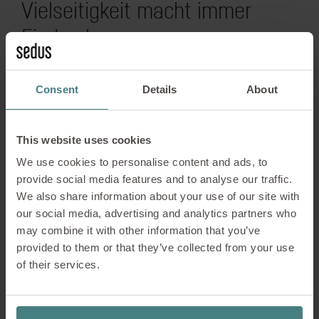
Vielseitigkeit macht immer
Eindruck
Ihre hohe Variabilität ist eine der größten Stärken
Consent
Details
About
der Sedus Empfangstheke. Ein intelligenter
Grundbaukasten sowie vielfältige Ausstattungs- und
Gestaltungsvarianten ermöglichen es,
This website uses cookies
unterschiedlichste Lösungen mit wenig Aufwand zu
We use cookies to personalise content and ads, to
realisieren – ganz nach Bedarf und Budgetrahmen.
provide social media features and to analyse our traffic.
So entstehen individuelle Empfangsbereiche und
We also share information about your use of our site with
inspirierende Ideen für Empfangsmöbel, die
our social media, advertising and analytics partners who
Funktionalität und Design optimal miteinander
may combine it with other information that you’ve
verbinden.
provided to them or that they’ve collected from your use
of their services.
Die modulare Empfangstheke passt sich flexibel an
unterschiedliche Raumkonzepte an – vom
repräsentativen Firmenfoyer bis zum modernen
Open Space. Hochwertige Materialien, durchdachte