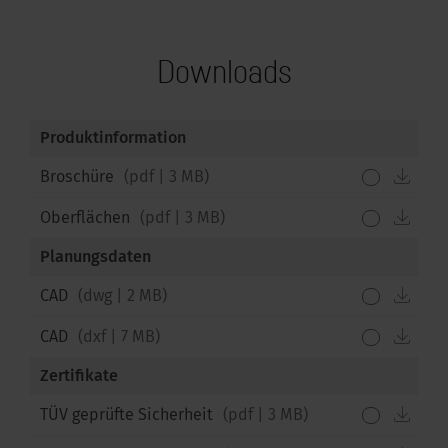
Downloads
Produktinformation
down
Broschüre
(
pdf
|
3 MB
)
down
Oberflächen
(
pdf
|
3 MB
)
Planungsdaten
down
CAD
(
dwg
|
2 MB
)
down
CAD
(
dxf
|
7 MB
)
Zertifikate
down
TÜV geprüfte Sicherheit
(
pdf
|
3 MB
)