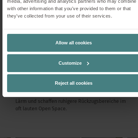
einladende Atmosphäre.
media, advertising and analytics partners who may combine i
with other information that you’ve provided to them or that
DOWNLOAD FACT SHEET
they’ve collected from your use of their services.
Allow all cookies
se:hive bench gliedert Open Space bzw. große
Flächen visuell, schafft Zonen und trägt zu einer
Customize
angenehmen Büroatmosphäre bei.
Unterschiedliche Größen und Formen
ermöglichen eine diverse Nutzung.
Reject all cookies
Die stoffbezogenen Elemente reduzieren effektiv
Lärm und schaffen ruhigere Rückzugsbereiche im
oft lauten Open Space.