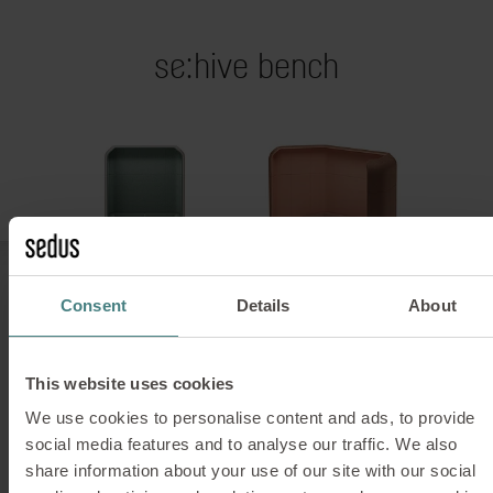
se:hive bench
Consent
Details
About
se:hive bench ist mit einer vollumpolsterten Bank
ausgestattet, deren Formensprache sich nahtlos
einfügt und so eine Raumlösung statt ein
This website uses cookies
Einzelmöbel schafft. Durch die arbeitsorientierte
Ausrichtung und die auf gängige Tischmaße
We use cookies to personalise content and ads, to provide
abgestimmte Sitzhöhe verbindet se:hive bench
social media features and to analyse our traffic. We also
Funktionalität mit Komfort und schafft eine
share information about your use of our site with our social