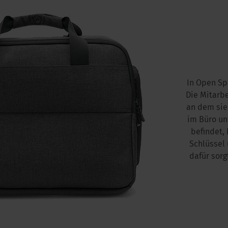
In Open Sp
Die Mitarbe
an dem sie
im Büro un
beﬁndet, 
Schlüssel 
dafür sor