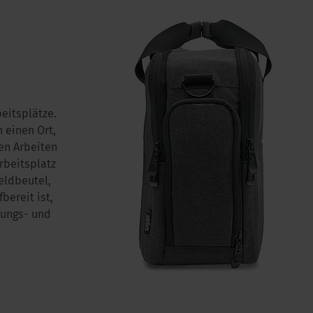
eitsplätze.
n einen Ort,
en Arbeiten
rbeitsplatz
eldbeutel,
bereit ist,
dungs- und