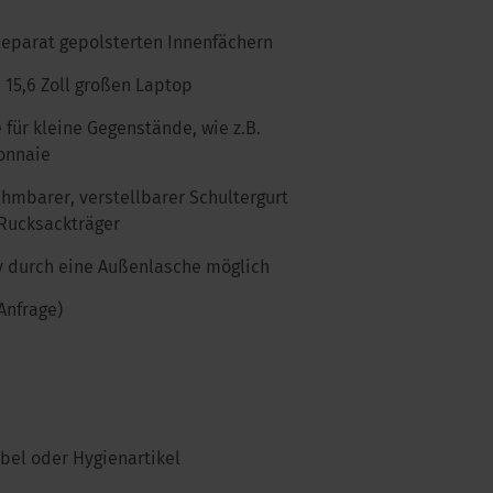
separat gepolsterten Innenfächern
u 15,6 Zoll großen Laptop
 für kleine Gegenstände, wie z.B.
onnaie
ehmbarer, verstellbarer Schultergurt
Rucksackträger
ey durch eine Außenlasche möglich
Anfrage)
Kabel oder Hygienartikel