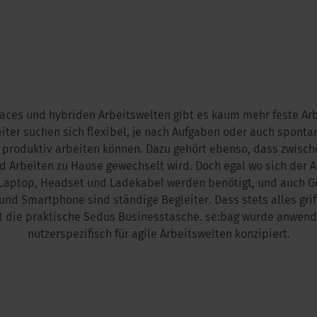
aces und hybriden Arbeitswelten gibt es kaum mehr feste Arb
iter suchen sich ﬂexibel, je nach Aufgaben oder auch sponta
 produktiv arbeiten können. Dazu gehört ebenso, dass zwisch
d Arbeiten zu Hause gewechselt wird. Doch egal wo sich der A
Laptop, Headset und Ladekabel werden benötigt, und auch G
und Smartphone sind ständige Begleiter. Dass stets alles griff
gt die praktische Sedus Businesstasche. se:bag wurde anwen
nutzerspezifisch für agile Arbeitswelten konzipiert.