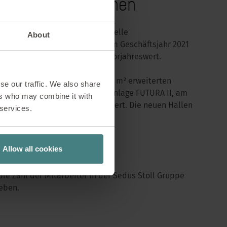
n in allen Bereichen
Sedus Stoll Gruppe in immaterielle
About
 und Sachanlagen betrugen im Geschäftsjahr 2021
n damit 3,2 MioEUR über dem Vorjahreswert.
n davon 2021 für die um 9.000 m² erweiterten
se our traffic. We also share
hallen, so wie die Produktionsanlage FUTURA II, am
ers who may combine it with
uktionsstandort Geseke investiert. Die neuen Hallen
 services.
betriebsbereit sein.
Allow all cookies
die Zahl der Mitarbeiter in der Sedus Stoll Gruppe
eben.