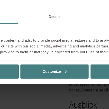
Investitione
Die Investitionen der 
Details
Vermögensgegenstände
14,0 MioEUR. Sie lage
Rund 8,5 MioEUR wurde
e content and ads, to provide social media features and to analy
Fertigungs- und Lager
 our site with our social media, advertising and analytics partn
ostwestfälischen Prod
 provided to them or that they’ve collected from your use of their
sollen im Herbst 2022 
Mitarbeiter
Customize
Mit insgesamt 926 ist 
nahezu konstant gebli
Ausblick