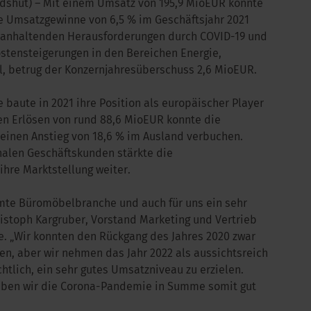
dshut) – Mit einem Umsatz von 195,9 MioEUR konnte
e Umsatzgewinne von 6,5 % im Geschäftsjahr 2021
r anhaltenden Herausforderungen durch COVID-19 und
tensteigerungen in den Bereichen Energie,
l, betrug der Konzernjahresüberschuss 2,6 MioEUR.
 baute in 2021 ihre Position als europäischer Player
ten Erlösen von rund 88,6 MioEUR konnte die
inen Anstieg von 18,6 % im Ausland verbuchen.
nalen Geschäftskunden stärkte die
hre Marktstellung weiter.
amte Büromöbelbranche und auch für uns ein sehr
hristoph Kargruber, Vorstand Marketing und Vertrieb
e. „Wir konnten den Rückgang des Jahres 2020 zwar
en, aber wir nehmen das Jahr 2022 als aussichtsreich
htlich, ein sehr gutes Umsatzniveau zu erzielen.
haben wir die Corona-Pandemie in Summe somit gut