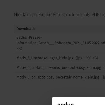
Hier können Sie die Pressemeldung als PDF he
Downloads
Sedus_Presse-
Information_Gesch___ftsbericht_2021_31.05.2022.p
KB
)
Motiv_1_Hochregallager_klein.jpg
(
jpg
|
901 KB
)
Motiv_2_se-lab_se-works_on-spot-cosy_klein.jpg
(
Motiv_3_on-spot-cosy_secretair-home_klein.jpg
(
j