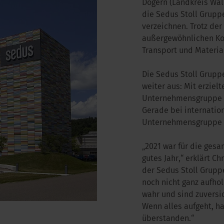
Dogern (Landkreis Wal
die Sedus Stoll Grupp
verzeichnen. Trotz de
außergewöhnlichen Kos
Transport und Materia
Die Sedus Stoll Gruppe
weiter aus: Mit erziel
Unternehmensgruppe e
Gerade bei internatio
Unternehmensgruppe i
„2021 war für die ges
gutes Jahr,“ erklärt C
der Sedus Stoll Grupp
noch nicht ganz aufhol
wahr und sind zuversic
Wenn alles aufgeht, 
überstanden.“