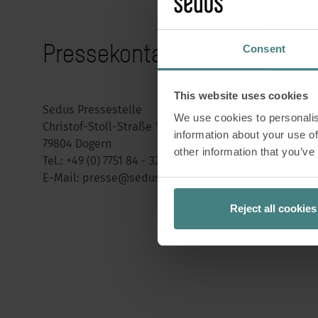
Pressekontakt
Consent
This website uses cookies
Sedus Pressestelle
We use cookies to personalis
Christof-Stoll-Straße 1 (ehemalige Gewerbestraße 2)
information about your use of
79804 Dogern
other information that you’ve
Tel.:
+49 (0) 7751 84 - 320
E-Mail:
presse@sedus.com
Reject all cookies