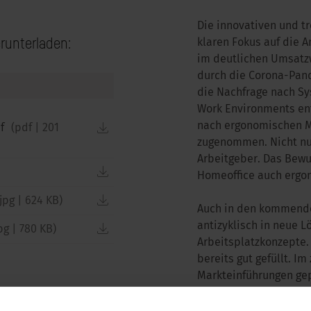
Die innovativen und t
runterladen:
klaren Fokus auf die 
im deutlichen Umsatzw
durch die Corona-Pan
die Nachfrage nach Sy
Work Environments ent
nach ergonomischen Mö
download
df
(
pdf
|
201
zugenommen. Nicht nu
Arbeitgeber. Das Bewu
download
Homeoffice auch ergo
download
jpg
|
624 KB
)
Auch in den kommenden
antizyklisch in neue 
download
pg
|
780 KB
)
Arbeitsplatzkonzepte. 
bereits gut gefüllt. I
Markteinführungen gep