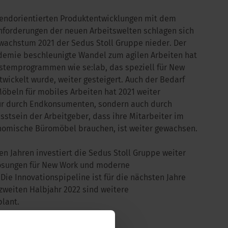
rendorientierten Produktentwicklungen mit dem
Anforderungen der neuen Arbeitswelten schlagen sich
achstum 2021 der Sedus Stoll Gruppe nieder. Der
demie beschleunigte Wandel zum agilen Arbeiten hat
stemprogrammen wie se:lab, das speziell für New
wickelt wurde, weiter gesteigert. Auch der Bedarf
beln für mobiles Arbeiten hat 2021 weiter
r durch Endkonsumenten, sondern auch durch
sstsein der Arbeitgeber, dass ihre Mitarbeiter im
nomische Büromöbel brauchen, ist weiter gewachsen.
 Jahren investiert die Sedus Stoll Gruppe weiter
Lösungen für New Work und moderne
Die Innovationspipeline ist für die nächsten Jahre
m zweiten Halbjahr 2022 sind weitere
lant.