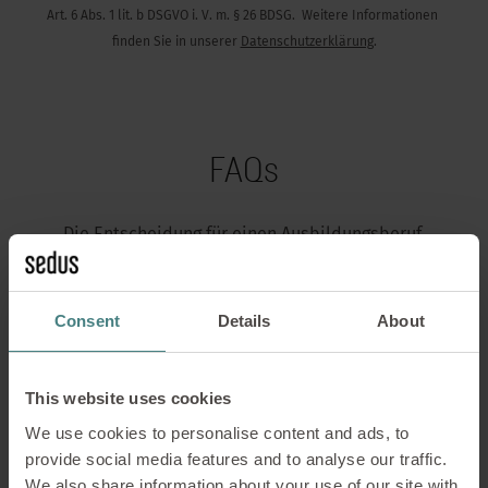
Art. 6 Abs. 1 lit. b DSGVO i. V. m. § 26 BDSG. Weitere Informationen
finden Sie in unserer
Datenschutzerklärung
.
FAQs
Die Entscheidung für einen Ausbildungsberuf,
Studium oder Praktikum will gut vorbereitet sein.
Über unsere FAQ-Sammlung können wir bestimmt
einige Deiner wichtigsten Fragen bereits vorab
Consent
Details
About
beantworten.
ZU DEN FAQS
This website uses cookies
We use cookies to personalise content and ads, to
provide social media features and to analyse our traffic.
We also share information about your use of our site with