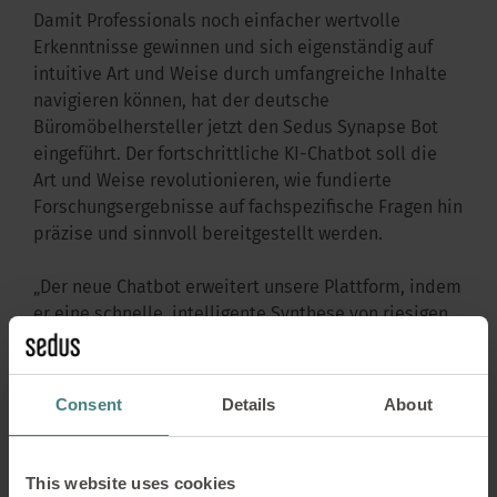
Damit Professionals noch einfacher wertvolle
Erkenntnisse gewinnen und sich eigenständig auf
intuitive Art und Weise durch umfangreiche Inhalte
navigieren können, hat der deutsche
Büromöbelhersteller jetzt den Sedus Synapse Bot
eingeführt. Der fortschrittliche KI-Chatbot soll die
Art und Weise revolutionieren, wie fundierte
Forschungsergebnisse auf fachspezifische Fragen hin
präzise und sinnvoll bereitgestellt werden.
„Der neue Chatbot erweitert unsere Plattform, indem
er eine schnelle, intelligente Synthese von riesigen
Informationsmengen bietet, Konzepte miteinander
verknüpft und umsetzbare Erkenntnisse direkt aus
dem umfassenden Repertoire von Sedus Insights-
Consent
Details
About
Publikationen liefert,“ erklärt Ernst Holzapfel, Leiter
Marketing der Sedus Stoll AG. „Der Sedus Synapse
Bot nutzt fortschrittliche Algorithmen, um
This website uses cookies