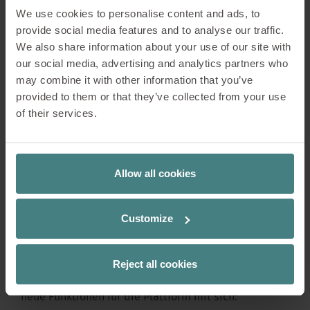
Informationen aus verschiedenen Datenpunkten in
We use cookies to personalise content and ads, to
unserer Wissensdatenbank zu analysieren und zu
provide social media features and to analyse our traffic.
synthetisieren. Er versteht Abfragen in natürlicher
We also share information about your use of our site with
Sprache und liefert prägnante, kontextbezogene
our social media, advertising and analytics partners who
Informationen, die Fachleuten helfen, schnell
may combine it with other information that you’ve
fundierte Entscheidungen zu treffen. Die Integration
provided to them or that they’ve collected from your use
dieser KI gewährleistet einen reibungslosen
of their services.
Informationsfluss und unterstützt Sedus' Bestreben,
fortschrittliche und zukunftsweisende
Arbeitsumgebungen zu entwickeln.
Allow all cookies
Sedus Synapse Bot – ein
Chatbot für mehrere innovative
Customize
Funktion
Reject all cookies
Die Integration des Sedus Synapse Bot bringt einige
neue Funktionen für die Plattform mit sich: