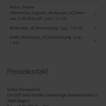
Sedus_Presse-
down
Information_Upgrade_Workscape_of_Tomor
row_21.05.2024.pdf
(
pdf
|
172 KB
)
down
Workscape_of_Tomorrow.jpg
(
jpg
|
318 KB
)
Grafik_Workscape_of_Tomorrow.png
(
png
|
down
4 MB
)
Pressekontakt
Sedus Pressestelle
Christof-Stoll-Straße 1 (ehemalige Gewerbestraße 2)
79804 Dogern