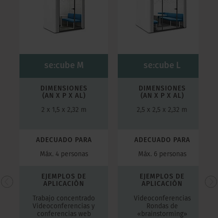
se:cube M
se:cube L
DIMENSIONES
DIMENSIONES
(AN X P X AL)
(AN X P X AL)
2 x 1,5 x 2,32 m
2,5 x 2,5 x 2,32 m
ADECUADO PARA
ADECUADO PARA
Máx. 4 personas
Máx. 6 personas
EJEMPLOS DE
EJEMPLOS DE
APLICACIÒN
APLICACIÒN
Trabajo concentrado
Videoconferencias
Videoconferencias y
Rondas de
conferencias web
«brainstorming»