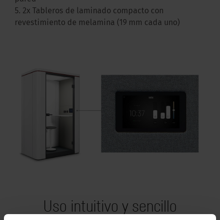
5. 2x Tableros de laminado compacto con
revestimiento de melamina (19 mm cada uno)
Uso intuitivo y sencillo