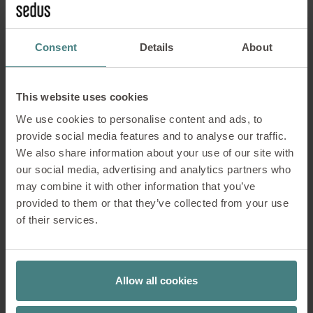
Control centralizado y completo de la
iluminación, ventilación y temperatura
Consent
Details
About
del color (opcional)
Ratios de luz y aire ajustadas
This website uses cookies
automáticamente
We use cookies to personalise content and ads, to
Indicación de la fecha y la hora (locales),
provide social media features and to analyse our traffic.
la calidad del aire, la intensidad de la
We also share information about your use of our site with
iluminación y la ventilación, así como del
our social media, advertising and analytics partners who
valor de CO
(opcional)
2
may combine it with other information that you’ve
provided to them or that they’ve collected from your use
of their services.
Se pueden guardar ajustes preestablecidos
personalizados, por ejemplo, ajustes de luz y
Allow all cookies
ventilación, tiempo de parada automática y
modo escaparate