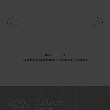
se:cube max
Soluciones «room in room» más grandes y flexibles
Sol
Contacto
Contactar