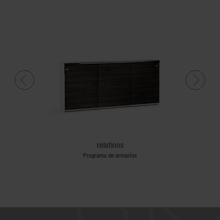
relations
omotor
Programa de armarios
Mesas para r