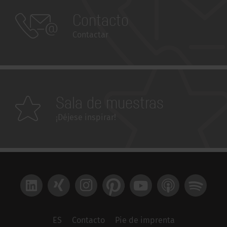
Contacto
Contactar
Sala de muestras
¡Déjese inspirar!
LinkedIn
Xing
Instagram
Pinterest
YouTube
Apple Podcast
Spotify
ES
Contacto
Pie de imprenta