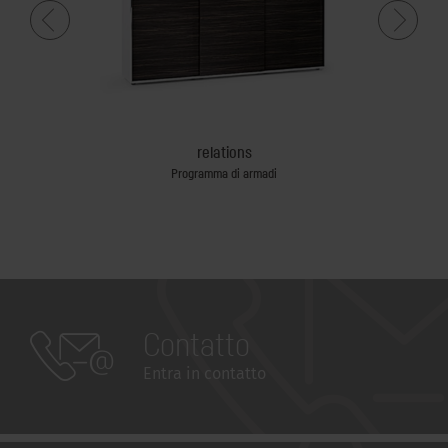
relations
elettrico
Programma di armadi
Tavoli p
Contatto
Entra in contatto