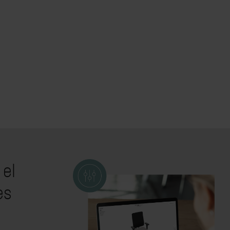
 el
es