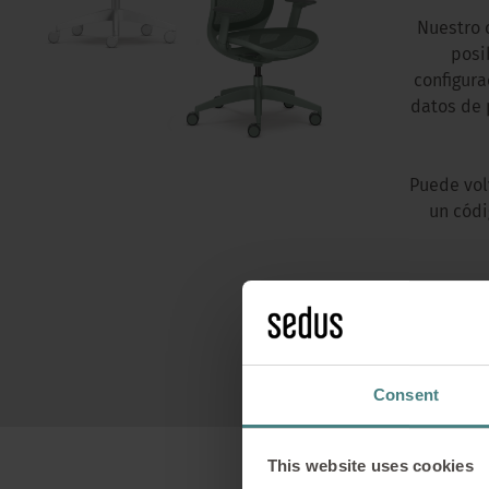
Nuestro 
posi
configura
datos de 
Puede vol
un códi
Consent
This website uses cookies