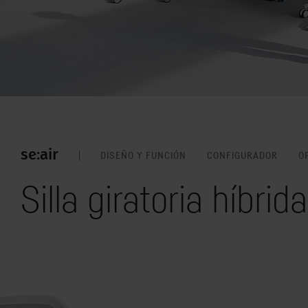
se:air
DISEÑO Y FUNCIÓN
CONFIGURADOR
O
Silla giratoria híbri