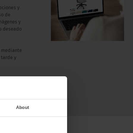
pciones y
so de
imágenes y
io deseado
o mediante
 tarde y
About