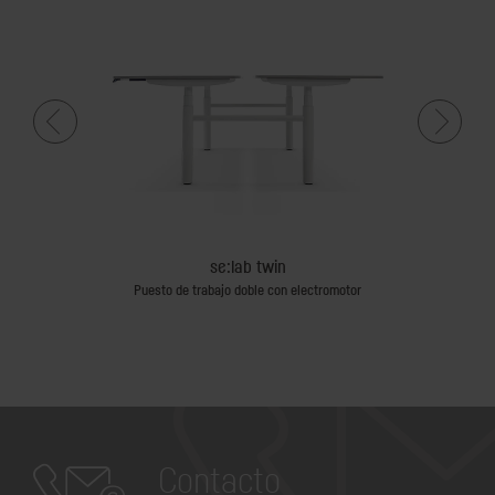
nge chair
se:lab twin
n un diseño de
Puesto de trabajo doble con electromotor
Puest
Contacto