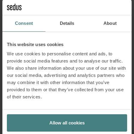
información e
Comunicación
inspiración sobre la
división de los
Colaboración
Consent
Details
espacios de trabajo
About
según las
Relajación
necesidades de los
This website uses cookies
usuarios.
We use cookies to personalise content and ads, to
IR A SEDUS
provide social media features and to analyse our traffic.
SOLUTIONS
Cruces de caminos y zonas
We also share information about your use of our site with
our social media, advertising and analytics partners who
intermedias
may combine it with other information that you’ve
provided to them or that they’ve collected from your use
of their services.
En las zonas intermedias también encuentra sitio
se:matrix
. Como mesa alta, complementa a la
perfección las diferentes configuraciones de
estanterías y ofrece espacio para reuniones
Allow all cookies
espontáneas o conversaciones informales de pie.