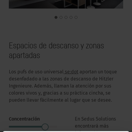
Espacios de descanso y zonas
apartadas
Los pufs de uso universal
se:dot
aportan un toque
desenfadado a las zonas de descanso de Hitzler
Ingenieure. Además, llaman la atención por sus
colores vivos y, gracias a su práctica cincha, se
pueden llevar fácilmente al lugar que se desee.
Concentración
En Sedus Solutions
encontrará más