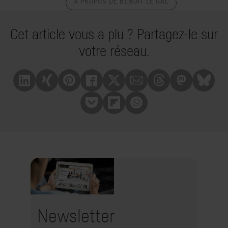
À PROPOS DE BENOÎT LE GAL
Cet article vous a plu ? Partagez-le sur
votre réseau.
Linkedin
Xing
Pinterest
Facebook
X
Mail
Treads
Mastrodon
Bluesk
Pocket
Flipboard
Whatsapp
Newsletter