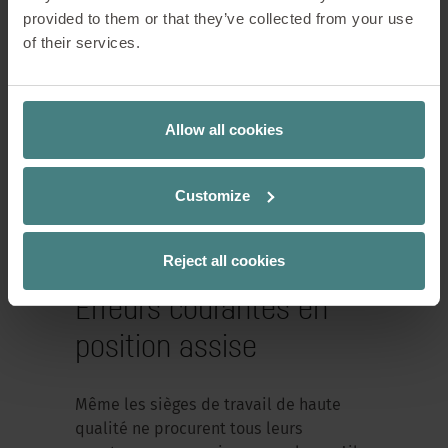
provided to them or that they’ve collected from your use
Même la meilleure position assise ne
of their services.
remplace pas le mouvement. Il est donc
recommandé de changer régulièrement
de posture, de se lever de temps en
Allow all cookies
temps et de s’asseoir de manière
dynamique. Les bureaux réglables en
hauteur et les environnements de
Customize
travail flexibles apportent un soutien
supplémentaire à cet égard.
Reject all cookies
Erreurs courantes en
position assise
Même les sièges de travail de haute
qualité ne procurent tous leurs