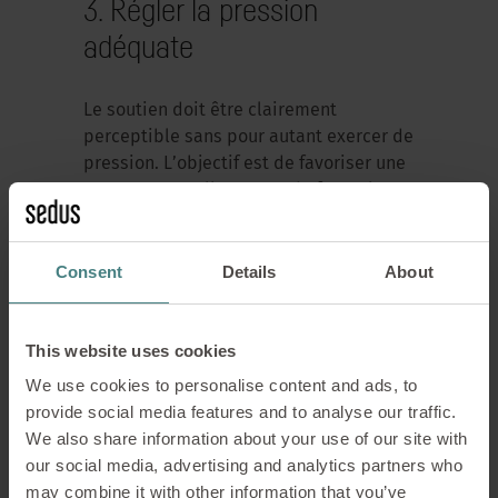
3. Régler la pression
adéquate
Le soutien doit être clairement
perceptible sans pour autant exercer de
pression. L’objectif est de favoriser une
posture naturelle, et non de forcer le
dos à adopter une position rigide. Les
sièges de travail modernes permettent
Consent
Details
About
également de régler la profondeur, ce
qui permet d’ajuster individuellement
la distance entre le soutien lombaire et
This website uses cookies
le dos.
We use cookies to personalise content and ads, to
provide social media features and to analyse our traffic.
4. Changez régulièrement
We also share information about your use of our site with
de posture
our social media, advertising and analytics partners who
may combine it with other information that you’ve