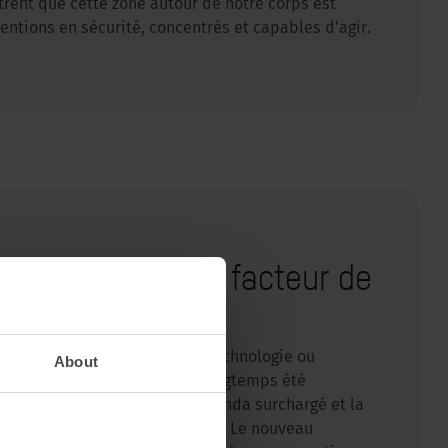
ent que cette zone autour de notre corps est
ntions en sécurité, concentrés et capables d’agir.
 : Les pauses, un facteur de
 Non seulement en termes de technologie ou
About
on essence même. Ce qui a longtemps été
té – le bureau encombré, l’agenda surchargé et la
plus en plus remis en question. Le nouveau