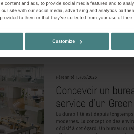
principe directeur est le « travail 
e content and ads, to provide social media features and to analy
simple mais d’une grande portée : 
 our site with our social media, advertising and analytics partn
bien travailler sur le long terme ?
 provided to them or that they’ve collected from your use of their
EN SAVOIR PLUS
Customize
Pérennité
15/06/2026
Concevoir un burea
service d’un Green
La durabilité est depuis longtemps
modernes. La conception des enviro
décisif à cet égard. Un bureau dura