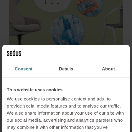
Consent
Details
About
Pérennité
30/01/2026
Les recyclats : des
This website uses cookies
We use cookies to personalise content and ads, to
matériaux clés pour une
provide social media features and to analyse our traffic.
économie circulaire
We also share information about your use of our site with
our social media, advertising and analytics partners who
fonctionnelle
may combine it with other information that you’ve