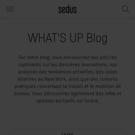
PRODUITS
SOLUTIONS
INSPIRATIONS
WHAT’S UP
SEDUSTAINABLE
ENTREPRISE
WHAT'S UP Blog
éges
rksettings
end-Monitor "Sedus INSIGHTS"
availler chez Sedus
cial
propos de nous
Sur notre blog, vous découvrirez des articles
bles
férences
yles de travail "Sedus Solutions"
rabilité
ologie
nnées et Faits
captivants sur les dernières innovations, nos
analyses des tendances actuelles, des idées
pace de rangement
nfigurateur
uleurs
tualités
onomie
rrière
relatives au New Work, ainsi que des conseils
pratiques concernant le travail et le mobilier de
rans et acoustique
ps & Software
ndances de travail
nté
dustainable
mmuniqués de presse
bureau. Vous découvrirez également des infos et
updates exclusifs sur Sedus.
rkshop Tools & Accessoires
rvices
gonomia
lutions
ws & Events
us cherchez l‘inspiration ?
emples pratiques pour Workcafé &
cus au bureau
dcast
.
FILTER