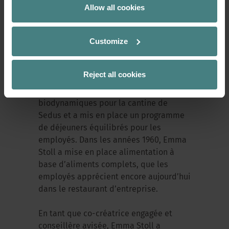
Allow all cookies
Emma Stoll, qui a grandi dans une
ferme, s’est très tôt intéressée à
Customize
l’alimentation saine. Alors que son mari
Christof Stoll était occupé à bâtir ce qui
est aujourd’hui l’entreprise Sedus Stoll
Reject all cookies
AG, elle a commencé dans les années
1950 à cultiver des légumes
biodynamiques pour la cantine de
Sedus et a mis en place un programme
de déjeuners équilibrés pour les
employés. Dans les années 1960, Emma
Stoll a mise en place alimentation à
base d’aliments complets, que les
employés apprécient encore aujourd’hui
dans le restaurant d’entreprise.
En tant que co-créatrice engagée et
conseillère avisée, Emma Stoll a