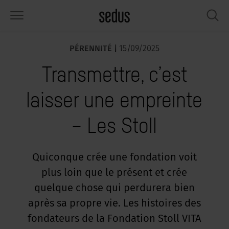
PÉRENNITÉ |
15/09/2025
PRODUITS
SOLUTIONS
INSPIRATIONS
WHAT’S UP
SEDUSTAINABLE
ENTREPRISE
Transmettre, c’est
éges
rksettings
end-Monitor "Sedus INSIGHTS"
availler chez Sedus
cial
propos de nous
laisser une empreinte
bles
férences
yles de travail "Sedus Solutions"
rabilité
ologie
nnées et Faits
– Les Stoll
pace de rangement
nfigurateur
uleurs
tualités
onomie
rrière
rans et acoustique
ps & Software
ndances de travail
nté
dustainable
mmuniqués de presse
Quiconque crée une fondation voit
plus loin que le présent et crée
rkshop Tools & Accessoires
rvices
gonomia
lutions
ws & Events
quelque chose qui perdurera bien
us cherchez l‘inspiration ?
emples pratiques pour Workcafé &
cus au bureau
dcast
après sa propre vie. Les histoires des
.
fondateurs de la Fondation Stoll VITA