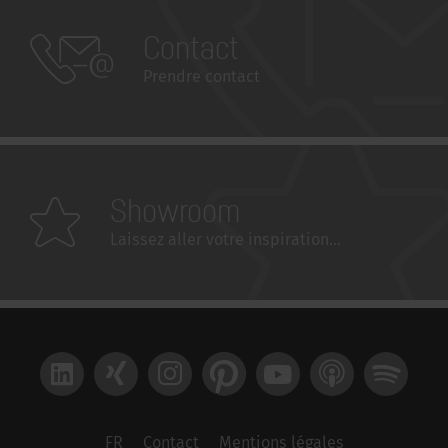
Contact
Prendre contact
Showroom
Laissez aller votre inspiration...
LinkedIn
Xing
Instagram
Pinterest
YouTube
Apple Podcast
Spotify
FR
Contact
Mentions légales