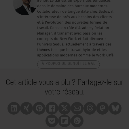
Benoît Le Gal est un expert des tendances
dans le domaine des bureaux modernes.
Collaborateur de longue date chez Sedus, il
s'intéresse de près aux besoins des clients
et à l'évolution des nouvelles formes de
travail. Dans son rôle d'Academy Relation
Manager, il transmet avec passion les
concepts du New Work et fait découvrir
l'univers Sedus, actuellement à travers des
thèmes tels que le travail hybride et les
applications modernes comme le Work Café.
À PROPOS DE BENOÎT LE GAL
Cet article vous a plu ? Partagez-le sur
votre réseau.
Linkedin
Xing
Pinterest
Facebook
X
Mail
Treads
Mastrodon
Bluesk
Pocket
Flipboard
Whatsapp