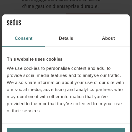
d’une gestion d’entreprise durable.
Consent
Details
About
This website uses cookies
We use cookies to personalise content and ads, to
provide social media features and to analyse our traffic.
We also share information about your use of our site with
our social media, advertising and analytics partners who
may combine it with other information that you’ve
Emma Stoll : Pionnière
provided to them or that they’ve collected from your use
de la santé et du bien
of their services.
commun