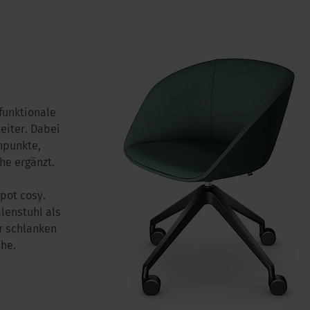
 funktionale
eiter. Dabei
npunkte,
he ergänzt.
pot cosy.
lenstuhl als
r schlanken
he.