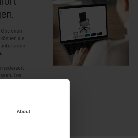
fort
gen.
n Optionen
 können sie
runterladen
.
n jederzeit
assen. Los
About