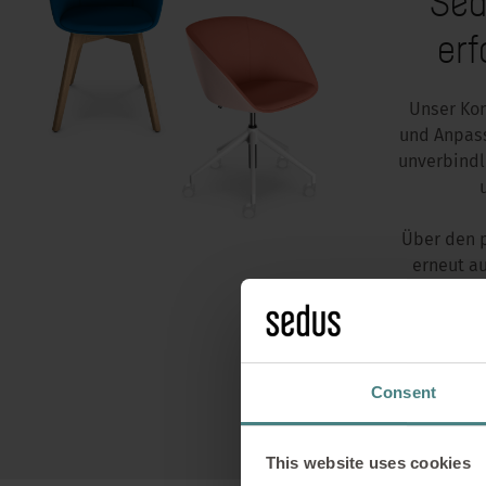
Sed
erf
Unser Kon
und Anpass
unverbindl
Über den p
erneut au
Consent
This website uses cookies