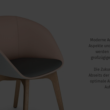
Moderne Arb
Aspekte und
werden 
großzügige
Die Zuku
Abseits der
optimale A
Au