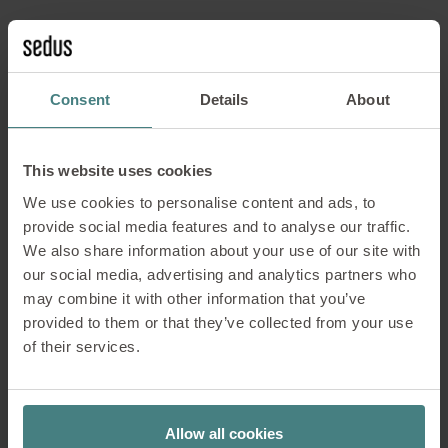
Ohren
Consent
Details
About
Die moderne, elegante Form der Ohren aus Formfilz
This website uses cookies
bietet Schutz für Privatsphäre.
We use cookies to personalise content and ads, to
provide social media features and to analyse our traffic.
We also share information about your use of our site with
our social media, advertising and analytics partners who
may combine it with other information that you’ve
provided to them or that they’ve collected from your use
of their services.
Allow all cookies