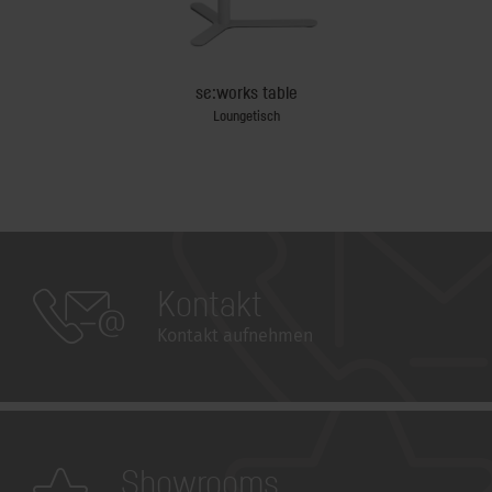
d
se:works table
Loungetisch
Bist
Kontakt
Kontakt aufnehmen
Showrooms