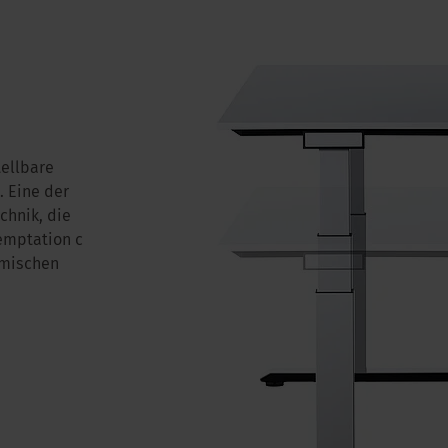
tellbare
 Eine der
chnik, die
temptation c
omischen