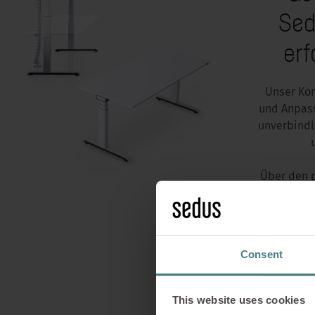
Sed
erf
Unser Kon
und Anpass
unverbindl
Über den p
erneut au
Consent
This website uses cookies