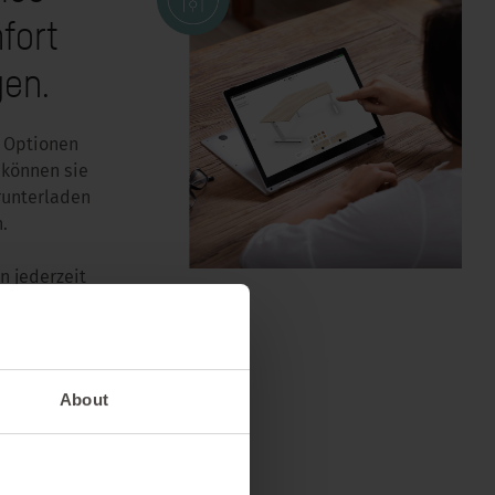
fort
gen.
n Optionen
 können sie
runterladen
.
n jederzeit
assen. Los
About