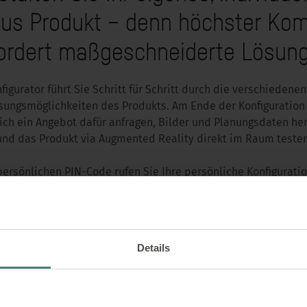
us Produkt – denn höchster Kom
ordert maßgeschneiderte Lösun
figurator führt Sie Schritt für Schritt durch die verschiedene
ungsmöglichkeiten des Produkts. Am Ende der Konfiguration
ich ein Angebot dafür anfragen, Bilder und Planungsdaten he
und das Produkt via Augmented Reality direkt im Raum testen
ersönlichen PIN-Code rufen Sie Ihre persönliche Konfiguratio
f – einfach abspeichern, später wieder reinschauen und anp
geht’s!
Details
JETZT PRODUKT KONFIGURIEREN