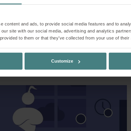
ca para 2026
INSIGHTS
e content and ads, to provide social media features and to analy
erge como una de las tendencias laborales más claras para
 our site with our social media, advertising and analytics partn
oporciona, además de conocimientos teóricos, ideas
 provided to them or that they’ve collected from your use of their
o de las New Arrivals de Sedus ve la luz también
 a los profesionales —arquitectos, planificadores,
managers— a pensar y diseñar oficinas que respondan a
endencias Sedus INSIGHTS, con un tema que adqu
relevancia: la concentración en la oficina híbrida
Customize
ro 20 de Sedus INSIGHTS y a números anteriores aquí
.