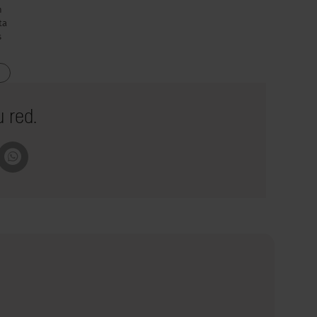
n
ta
s
 red.
pboard
Whatsapp