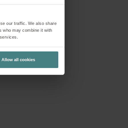
se our traffic. We also share
ers who may combine it with
 services.
 una nueva edición
iere cada vez más
.
Allow all cookies