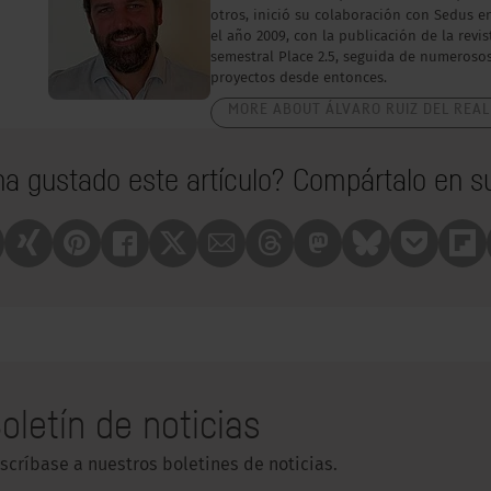
otros, inició su colaboración con Sedus e
el año 2009, con la publicación de la revis
semestral Place 2.5, seguida de numeroso
proyectos desde entonces.
MORE ABOUT ÁLVARO RUIZ DEL REAL
ha gustado este artículo? Compártalo en su
nkedin
Xing
Pinterest
Facebook
X
Mail
Treads
Mastrodon
Bluesky
Pocket
Fli
oletín de noticias
scríbase a nuestros boletines de noticias.