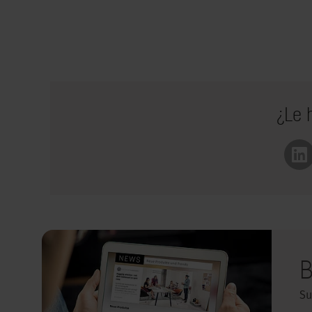
¿Le 
Li
B
Su