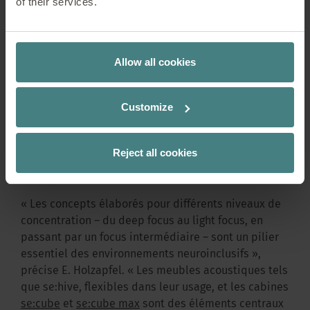
of their services.
inclusif entre en jeu : il crée des environnements qui
limitent les sollicitations excessives, orientent les
gens et soutiennent de manière ciblée les capacités
de chacun – au bénéfice de tous les collaborateurs.
Allow all cookies
Principaux éléments, au cœur de cette approche :
des espaces clairement délimités pour le deep
work, des séparations acoustiques, des endroits
Customize
pour s’isoler, en toute flexibilité ; un mobilier
adaptable ainsi que des modèles transparents qui
Reject all cookies
répondent aux différents besoins, en termes de
communication et de travail.
« Les concepts élaborés pour différents niveaux de
concentration – du deep focus au light focus, en
passant par un focus intermédiaire – sont un pilier
essentiel des environnements neuroinclusifs »,
précise E. Holzapfel. « Les meubles acoustiques tels
que se:hive, flexibles dans leur usage, et les cabines
se:cube
et
se:cube max
sont des éléments centraux