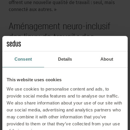
offrent une nouvelle qualité de travail : seul, mais
connecté aux autres. »
Aménagement neuro-inclusif
des lieux de travail : des
espaces pour les potentiels de
chacun
Consent
Details
About
Chaque personne perçoit son environnement
This website uses cookies
différemment. Chaque cerveau assimile les
We use cookies to personalise content and ads, to
informations et traite les émotions à sa manière.
provide social media features and to analyse our traffic.
Les personnes neurodivergentes – comme celles
We also share information about your use of our site with
atteintes d’autisme ou de TDAH – sont
our social media, advertising and analytics partners who
particulièrement sensibles aux stimuli sensoriels
may combine it with other information that you’ve
tels que la lumière, les bruits ou l’agitation visuelle.
provided to them or that they’ve collected from your use
C’est précisément là que l’aménagement neuro-