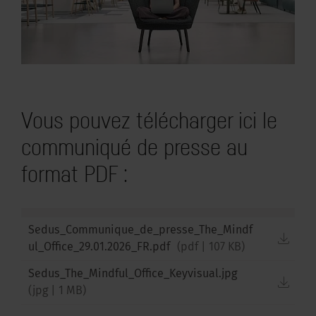
Vous pouvez télécharger ici le
communiqué de presse au
format PDF :
Sedus_Communique_de_presse_The_Mindf
down
ul_Office_29.01.2026_FR.pdf
(
pdf
|
107 KB
)
Sedus_The_Mindful_Office_Keyvisual.jpg
down
(
jpg
|
1 MB
)