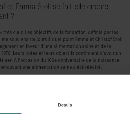
of et Emma Stoll se fait-elle encore
ent ?
très clair. Les objectifs de la fondation, définis par les
Je me souviens toujours à quel point Emma et Christof Stoll
agement en faveur d’une alimentation saine et de la
970. Leurs idées et leurs objectifs continuent d’avoir un
tiser. À l’occasion du 100e anniversaire de la naissance
romouvant une alimentation saine a été réédité.
PÉRENNITÉ |
15/10/2025
é la maison d’Emma et Christof Stoll, puis l’a louée à une
us que le couple aurait accueilli cette initiative avec
 engagement visionna
es conditions nécessaires pour qu’une crèche publique
ndation.
Details
se trouvent sur le site où Christof Stoll est né et où
ndation peut-elle rester dynamique lorsqu’elle 
mmencé joue également un rôle. Cela peut sembler un peu
couple fondateur visionnaire ? En transposant leur