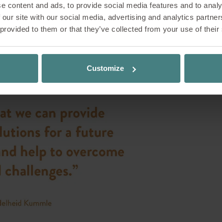
esprit d’Emma et Christof Stoll est toujours présent ! »
e content and ads, to provide social media features and to analy
d’hui sans perdre de vue les défis de demain. A
 our site with our social media, advertising and analytics partn
 d’administration de la Fondation Stoll VITA, in
 provided to them or that they’ve collected from your use of their
dshut, elle est profondément attachée à la fonda
r, sa vision et ses compétences organisationnelle
 interview, elle parle de ses motivations personnel
Customize
 fondation et des projets qui lui tiennent particu