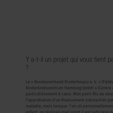
Y a-t-il un projet qui vous tient 
?
Le « Bundesverband Kinderhospiz e. V. » (Fédér
Kinderkrebszentrum Hamburg GmbH » (Centre c
particulièrement à cœur. Mon petit-fils de de
l’approbation d’un financement substantiel pou
maladie, mais lorsque l’on vit personnellemen
enfant, on réaliseà quel point il est judicieux d