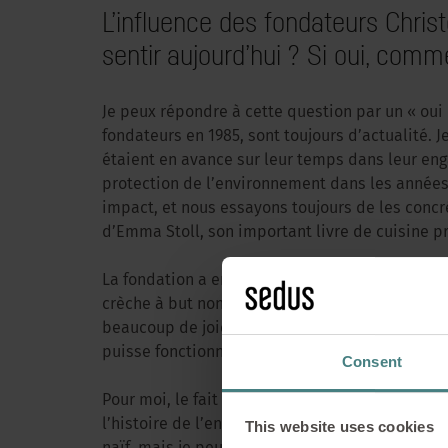
L’influence des fondateurs Christ
sentir aujourd’hui ? Si oui, comm
Je peux répondre à cette question par un « oui » 
fondateurs en 1985, sont toujours d’actualité. 
étaient en avance sur leur temps dans leur eng
protection de l’environnement dans les années 1
impact, et nous essayons toujours de les concré
d’Emma Stoll, son important livre de cuisine p
La fondation a entièrement rénové et transform
crèche à but non lucratif. Nous sommes convainc
Un
beaucoup de joie. Nous avons également créé l
puisse fonctionner dans les locaux de notre fo
Consent
Pour moi, le fait que les locaux de la fondation 
Comment une fo
l’histoire de l’entreprise Sedus Stoll AG a co
This website uses cookies
l’héritage d’un 