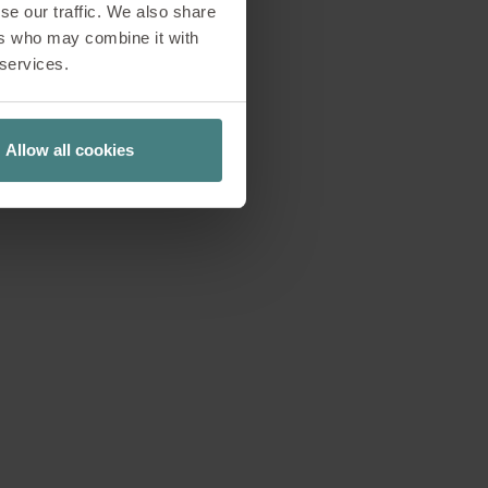
se our traffic. We also share
delheid Kummle,
ers who may combine it with
carne ce principe.
 services.
tion et met chaque
s au service de sa
les, de la diversité
Allow all cookies
lièrement à cœur.