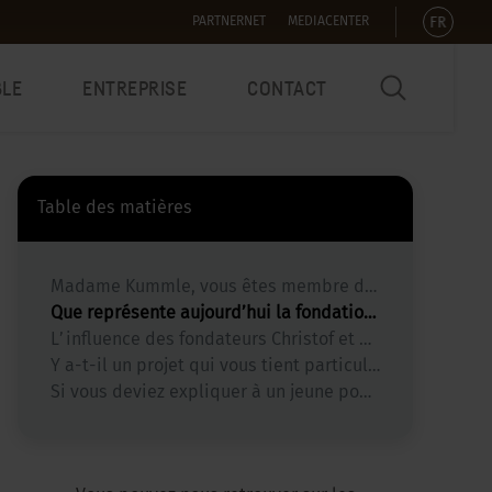
FR
PARTNERNET
MEDIACENTER
BLE
ENTREPRISE
CONTACT
Table des matières
Madame Kummle, vous êtes membre du conseil d’administration de la fondation Stoll VITA depuis 2011. Que signifie pour vous personnellement le travail au sein d’une fondation ?
Que représente aujourd’hui la fondation Stoll VITA – et qu’est-ce qui la distingue peut-être des autres fondations ?
L’influence des fondateurs Christof et Emma Stoll se fait-elle encore sentir aujourd’hui ? Si oui, comment ?
Y a-t-il un projet qui vous tient particulièrement à cœur ? Si oui, pourquoi ?
Si vous deviez expliquer à un jeune pourquoi les fondations sont nécessaires, que diriez-vous ?