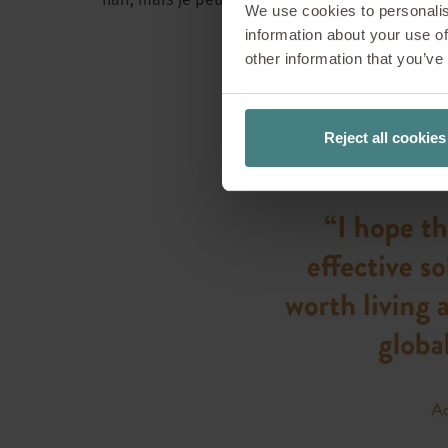
naïf, mais je peux affirmer avec certitude : « L’
We use cookies to personalis
monde d’aujour
information about your use of
membre du conseil
other information that you’ve
Originaire de Wal
jour tout son cœu
mission. Dans cette
Reject all cookies
du travail de la