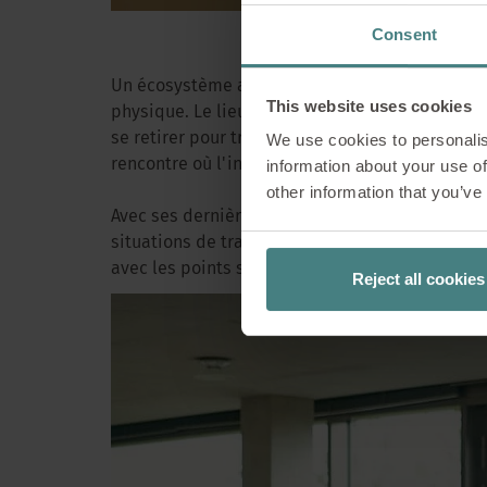
Un écosystè
Consent
Un écosystème attentif sur le lieu de travail
This website uses cookies
physique. Le lieu de travail doit être aménagé 
Un écosystème de
se retirer pour travailler de manière concent
We use cookies to personalis
individus vivent,
rencontre où l'interaction sociale peut avoir l
information about your use of
other information that you’ve
nécessaire et l
Avec ses dernières collections, Sedus s'est do
harmonieux, il favo
situations de travail différentes. Tant le conce
de l’équipe.
avec les points susmentionnés afin de créer un
Reject all cookies