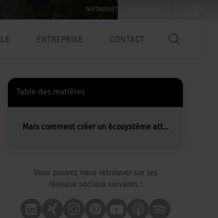
FR
PARTNERNET
MEDIACENTER
BLE
ENTREPRISE
CONTACT
Table des matières
Mais comment créer un écosystème attentif sur le lieu de travail ?
Vous pouvez nous retrouver sur les
réseaux sociaux suivants :
Linkedin
Xing
Instagram
Pinterest
Youtube
Apple Podcast
Spotify