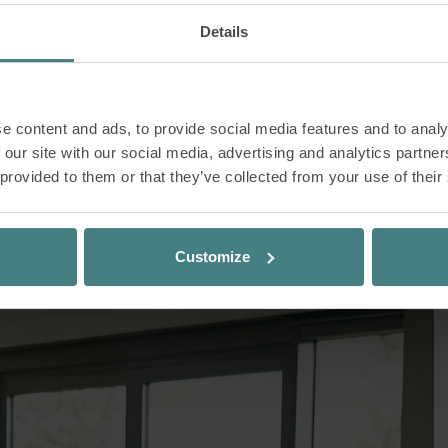
me attentif sur le lie
Details
 n'a pas seulement une composante psychique, mais aussi
de manière à ce qu'il y ait suffisamment de possibilités de
 travail respectueux est une situation dans laq
rée ou pour faire des pauses, tout comme des espaces de
e content and ads, to provide social media features and to analy
 travaillent et (inter)agissent ensemble. Chacun d
ieu sans être dérangée.
 our site with our social media, advertising and analytics partn
 provided to them or that they’ve collected from your use of their
a cohabitation est agréable. Si l’écosystème du lie
nné pour mission de zoner les bureaux et de créer des
rise le bien-être, la créativité et la productivité
pt du Detox Office que celui du temptation Office travaillent
 Il crée un espace d’ouverture, de respect et de c
 environnement de travail attentif.
Customize