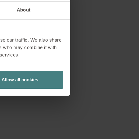
u de travail
About
uelle de nombreux
se our traffic. We also share
ispose de l’espace
ers who may combine it with
 services.
u de travail est
 de tous les membres
ollaboration.
Allow all cookies