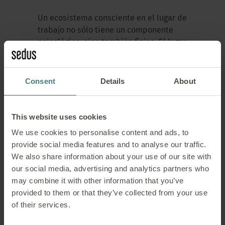
Un ecosistema consciente en el lugar de
trabajo no sólo tiene un componente
psicológico, sino también físico. El lugar
de trabajo debe diseñarse de forma que
haya suficientes lugares a los que
retirarse para concentrarse en el
Consent
Details
About
trabajo o hacer pausas, así como
espacios de reunión en los que la
interacción social pueda tener lugar sin
This website uses cookies
interrupciones.
We use cookies to personalise content and ads, to
provide social media features and to analyse our traffic.
Sedus se ha propuesto zonificar las
We also share information about your use of our site with
oficinas y crear diferentes situaciones
our social media, advertising and analytics partners who
de trabajo con sus últimas colecciones.
may combine it with other information that you’ve
Tanto el concepto Detox Office como el
provided to them or that they’ve collected from your use
temptation Office trabajan con los
of their services.
puntos antes mencionados para crear
un entorno de trabajo consciente.