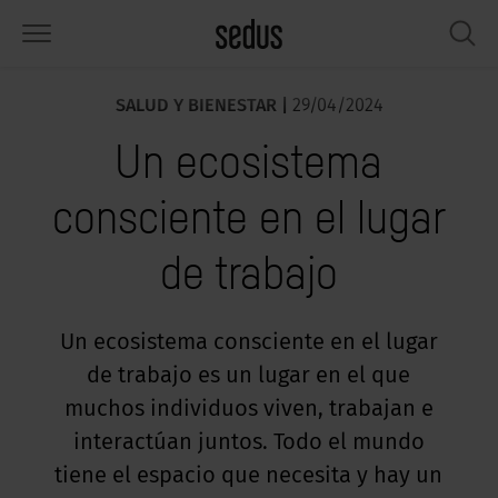
SALUD Y BIENESTAR |
29/04/2024
PRODUCTOS
SOLUCIONES
CONOCIMIENTO
WHAT’S UP
SEDUSTAINABLE
EMPRESA
Un ecosistema
lería
rksettings
nitor de tendencias «Sedus
abajar en Sedus
pectos sociales
iénes somos
SIGHTS»
consciente en el lugar
sas
ferencias
stenibilidad
ología
tos y hechos
rmas de trabajo «Sedus Solutions»
de trabajo
macenamiento
nfigurador
ticias
onomía
pleo
lores
ntallas y acústica
ps & Software
lud y bienestar
dustainable
ensa
Un ecosistema consciente en el lugar
ndencias de trabajo
de trabajo es un lugar en el que
cesorios
rvicio
luciones
ws & Events
gonomía
muchos individuos viven, trabajan e
usca inspiración?
emplos prácticos de Workcafé & Co.
dcast
interactúan juntos. Todo el mundo
cus office
tiene el espacio que necesita y hay un