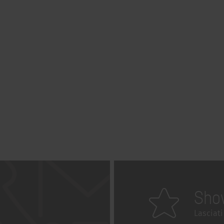
Sho
Lasciati