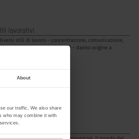
tili lavorativi
 diversi stili di lavoro – concentrazione, comunicazione,
ollaborazione e contemplazione – danno origine a
iverse situazioni lavorative.
PER SAPERNE DI PIÙ
About
se our traffic. We also share
ers who may combine it with
 services.
endenze di lavoro
l futuro del lavoro: tendenze e innovazioni. Il mondo del