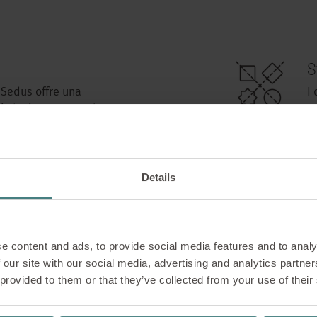
S
 Sedus offre una
I
 che interessano la
c
ambiente ufficio, fornendo
d
ndo da ispirazione.
Details
e content and ads, to provide social media features and to analy
 our site with our social media, advertising and analytics partn
 provided to them or that they’ve collected from your use of their
T
I