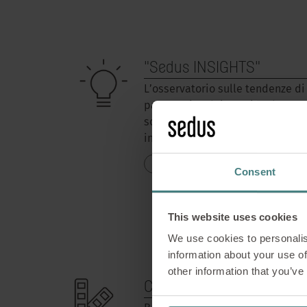
"Sedus INSIGHTS"
L’osservatorio sulle tendenze di
panoramica dei nuovi andamenti
società, il mondo del lavoro e l’
input per nuovi sviluppi e funge
PER SAPERNE DI PIÙ
Consent
This website uses cookies
We use cookies to personalis
information about your use of
other information that you’ve
Colori