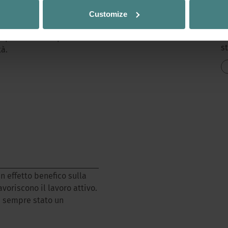
e del design creativo per
l
Customize
 è fatto solo di bianco e
p
i mobili per ufficio e
d
a piacevole e ispira
s
tà.
un effetto benefico sulla
voriscono il lavoro attivo.
è sempre stato un