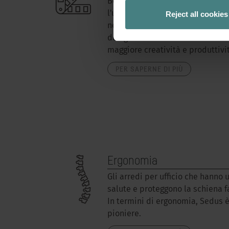
Benvenuti nel mondo del colore 
Reject all cookies
l'ufficio. Il mondo del lavoro non
nero. Un'interazione armoniosa d
design a colori crea un'atmosfer
maggiore creatività e produttivi
PER SAPERNE DI PIÙ
Ergonomia
Gli arredi per ufficio che hanno 
salute e proteggono la schiena fa
In termini di ergonomia, Sedus 
pioniere.