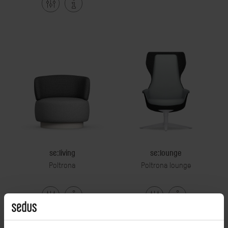
se:living
se:lounge
Poltrona
Poltrona lounge