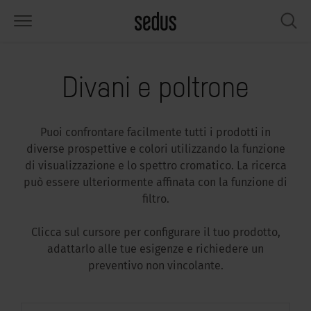
PRODOTTI
SOLUZIONI
KNOWLEDGE
WHAT’S UP
SEDUSTAINABLE
AZIENDA
Divani e poltrone
die ergonomiche
rksettings
end-Monitor "Sedus INSIGHTS"
vorare in Sedus
petti sociali
i siamo
Puoi confrontare facilmente tutti i prodotti in
rivanie e tavoli
ferimenti
ili lavorativi "Sedus Solutions"
stenibilità
ologia
ti e Fatti
diverse prospettive e colori utilizzando la funzione
di visualizzazione e lo spettro cromatico. La ricerca
bili per uffici
nfiguratore
lori
tualità
onomia
rriera
può essere ulteriormente affinata con la funzione di
filtro.
reti insonorizzate e schermi
p & Software
ndenze di lavoro
nessere
dustainable
ampa
Clicca sul cursore per configurare il tuo prodotto,
rumenti e accessori per workshop
rvizio
gonomici
luzioni
ws & Events
adattarlo alle tue esigenze e richiedere un
preventivo non vincolante.
i in cerca di ispirazione?
cus in ufficio
dcast