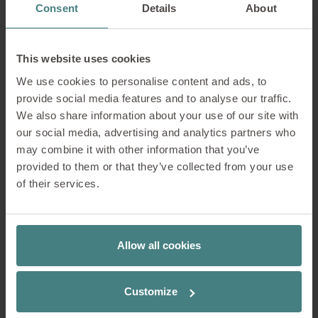
Consent
Details
About
This website uses cookies
We use cookies to personalise content and ads, to
provide social media features and to analyse our traffic.
We also share information about your use of our site with
our social media, advertising and analytics partners who
may combine it with other information that you’ve
se:lounge light
se:lounge light
provided to them or that they’ve collected from your use
Comoda poltrona lounge dal
Comoda poltrona lounge dal
of their services.
look accogliente
look accogliente
Allow all cookies
Customize