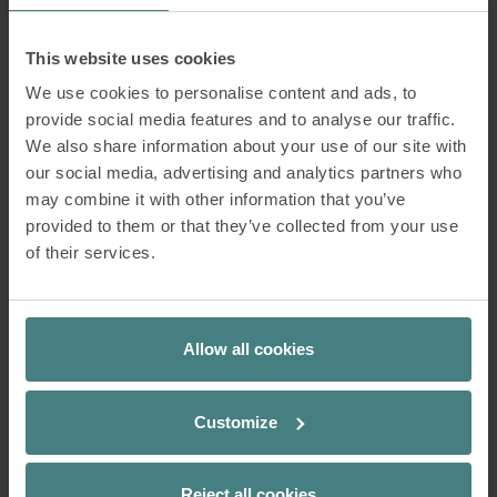
Smart Office
This website uses cookies
We use cookies to personalise content and ads, to
Un design intelligente, frutto dell'equilibrio tra
provide social media features and to analyse our traffic.
raffinatezza tecnica e sensibilità umana, trasmette
We also share information about your use of our site with
innovazione e una visione aperta sul mondo. Le
our social media, advertising and analytics partners who
tonalità chiare e fresche come l'azzurro acqua o il
may combine it with other information that you’ve
delicato matcha sottolineano l'atmosfera funzionale,
provided to them or that they’ve collected from your use
mentre i materiali naturali come il frassino chiaro o
of their services.
il rovere e le note terrose come il sabbia e l'argilla
conferiscono all'ambiente un'atmosfera aperta,
confortevole e calda.
Allow all cookies
PER SAPERNE DI PIÙ
Customize
Slow Office
Reject all cookies