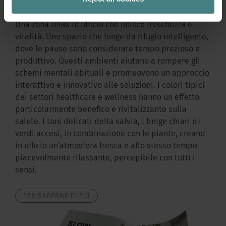
Una zona relax in ufficio che unisce freschezza e
vitalità. Uno spazio che funge da rifugio intelligente,
dove le pause sono considerate tempo prezioso e
produttivo. Questi ambienti aiutano a rompere gli
schemi mentali abituali e promuovono un approccio
interattivo e innovativo alle soluzioni. I colori tipici
dei settori healthcare e wellness hanno un effetto
particolarmente benefico e rivitalizzante sulla
salute. I toni delicati della salvia, i beige chiari o i
verdi accesi, in combinazione con le piante, creano
in ufficio un'atmosfera fresca e allo stesso tempo
piacevolmente rilassante, percepibile con tutti i
sensi.
PER SAPERNE DI PIÙ