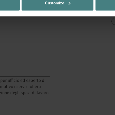
Customize
azione di sedute e arredi,
p
erse proposte.
q
per ufficio ed esperto di
motivo i servizi offerti
one degli spazi di lavoro