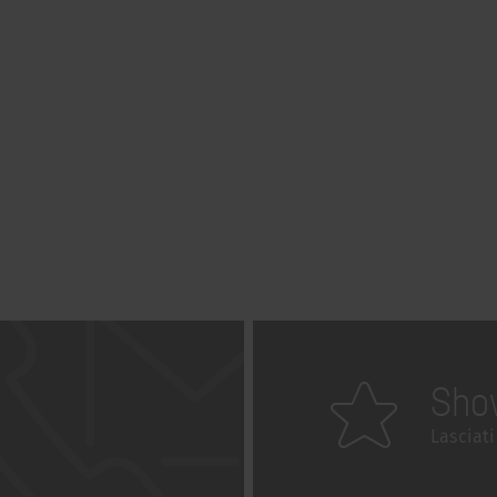
Sho
Lasciati