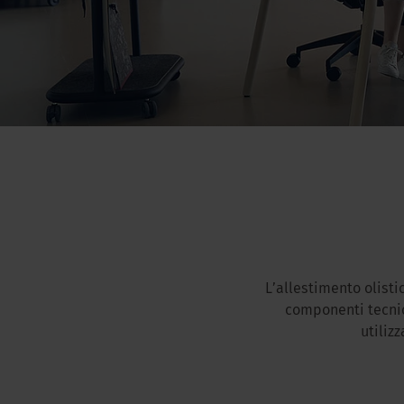
L’allestimento olist
componenti tecnic
utiliz