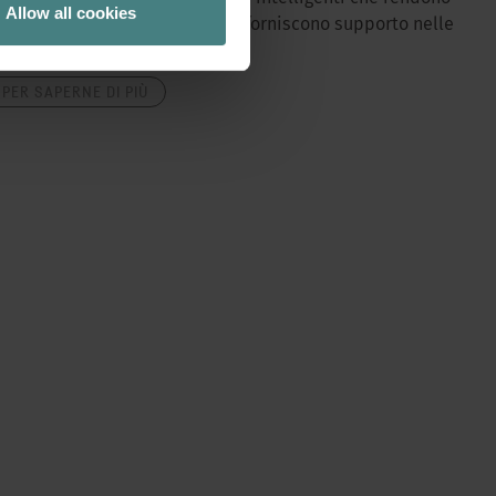
Allow all cookies
iù facile il lavoro quotidiano e forniscono supporto nelle
uestioni di arredamento.
PER SAPERNE DI PIÙ