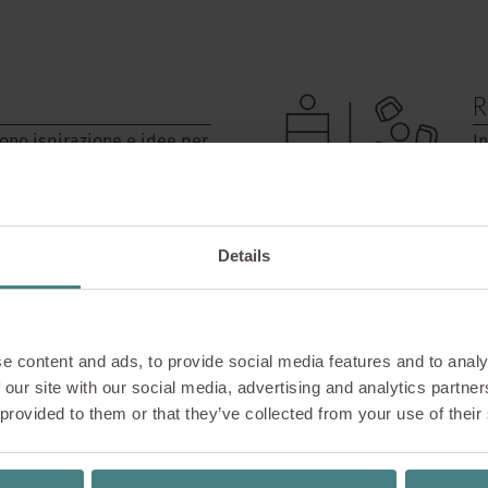
R
ono ispirazione e idee per
I
esigenza, sia che si tratti
m
icio o in mobilità.
Details
e content and ads, to provide social media features and to analy
 our site with our social media, advertising and analytics partn
 provided to them or that they’ve collected from your use of their
A
 desideri personali, il
A