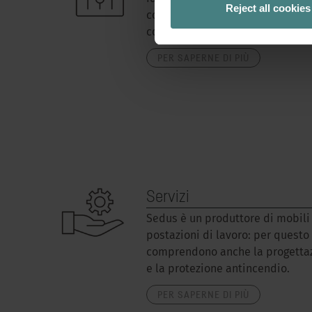
Reject all cookies
configuratore facilita la progett
consentendo di visualizzare div
PER SAPERNE DI PIÙ
Servizi
Sedus è un produttore di mobili 
postazioni di lavoro: per questo 
comprendono anche la progettazi
e la protezione antincendio.
PER SAPERNE DI PIÙ