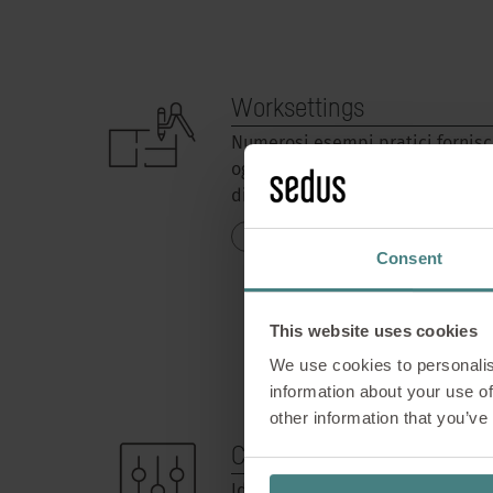
Worksettings
Numerosi esempi pratici fornisc
ogni situazione lavorativa e ogni 
di lavorare in un work café, in uff
PER SAPERNE DI PIÙ
Consent
This website uses cookies
We use cookies to personalis
information about your use of
other information that you’ve
Configuratore
Ideale per soddisfare esigenze e