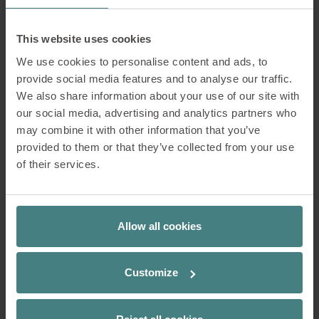
Spontaneità ed efficienza sono la combinazione
perfetta per unʼatmosfera open space. Le discrete
This website uses cookies
tonalità di blu si armonizzano con le morbide
We use cookies to personalise content and ads, to
sfumature del crema e del biondo, creando un
provide social media features and to analyse our traffic.
ambiente elegante e al contempo informale. Il
We also share information about your use of our site with
rinfrescante contrasto tra colori chiari e caldi crea
our social media, advertising and analytics partners who
un mix variegato di stile classico e fascino moderno,
may combine it with other information that you’ve
conferendo agli arredi e agli ambienti una
provided to them or that they’ve collected from your use
personalità contemporanea. Alcuni arredi ricordano
of their services.
lʼambiente di una biblioteca o una libreria, dove i
legni caldi e le texture accoglienti creano
unʼatmosfera disinvolta e piacevole.
Allow all cookies
PER SAPERNE DI PIÙ
Customize