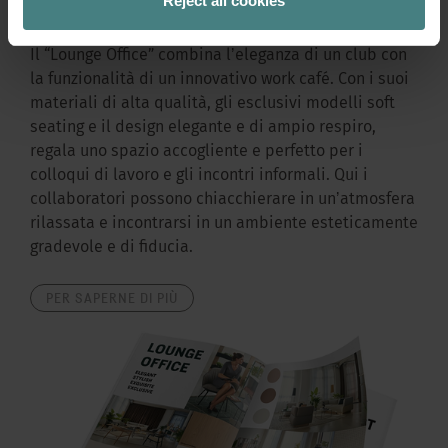
Lounge Office
Reject all cookies
Il “Lounge Office” combina lʼeleganza di un club con
la funzionalità di un innovativo work café. Con i suoi
materiali di alta qualità, gli esclusivi modelli soft
seating e il design elegante e di ampio respiro,
regala uno spazio accogliente e perfetto per i
colloqui di lavoro e gli incontri informali. Qui i
collaboratori possono chiacchierare in unʼatmosfera
rilassata e incontrarsi in un ambiente esteticamente
gradevole e di fiducia.
PER SAPERNE DI PIÙ