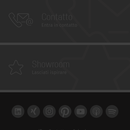
Contatto
Entra in contatto
Showroom
Lasciati ispirare
LinkedIn
Xing
Instagram
Pinterest
YouTube
Apple Podcast
Spotify