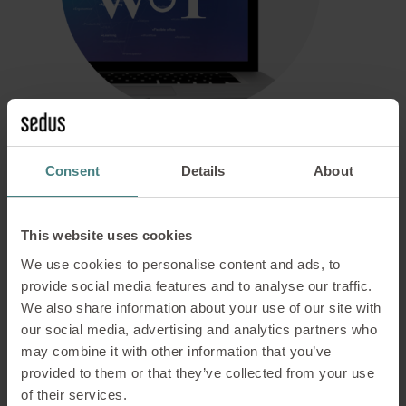
Workscape of Tomorrow
Consent
Details
About
Met het nieuwe platform “Workscape of
Tomorrow” heeft Sedus een kennisdatabase
This website uses cookies
in het leven geroepen op basis van de
We use cookies to personalise content and ads, to
trendmonitor INSIGHTS die de resultaten
provide social media features and to analyse our traffic.
van jarenlang onderzoek naar het
We also share information about your use of our site with
werklandschap bundelt.
our social media, advertising and analytics partners who
LEES MEER
may combine it with other information that you’ve
provided to them or that they’ve collected from your use
of their services.