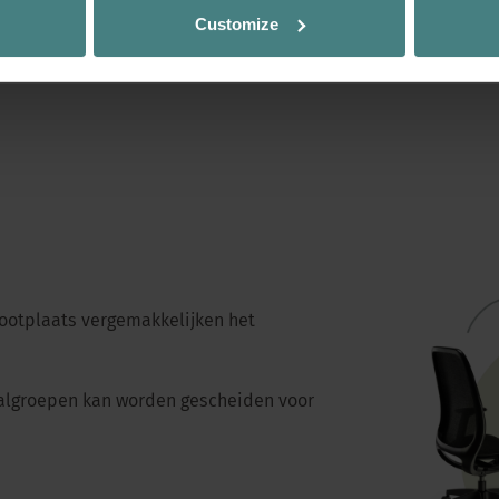
Customize
ootplaats vergemakkelijken het
aalgroepen kan worden gescheiden voor