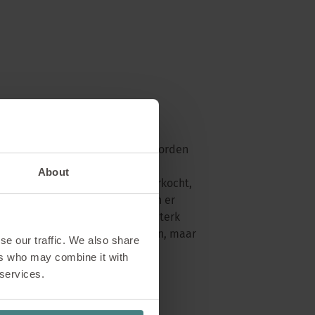
beurzen en monsterproducten worden
aangeboden producten worden
About
ctie voordat ze worden doorverkocht,
mloze werking. Elk jaar worden er
aakt en vervolgens tegen een sterk
espaart niet alleen grondstoffen, maar
se our traffic. We also share
gers.
ers who may combine it with
 services.