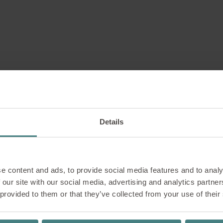
Reuse
Kantoormeubilair van foto-opnames, 
hergebruikt in de Sedus outlet. Alle 
Details
onderworpen aan een technische inspe
zodat men verzekerd is van een problee
ongeveer 1.000 producten geschikt gem
gereduceerde prijs doorverkocht. Dit b
e content and ads, to provide social media features and to analy
biedt ook buitenkansjes voor koopjesja
 our site with our social media, advertising and analytics partn
 provided to them or that they’ve collected from your use of their
NAAR DE SEDUS OUTLET