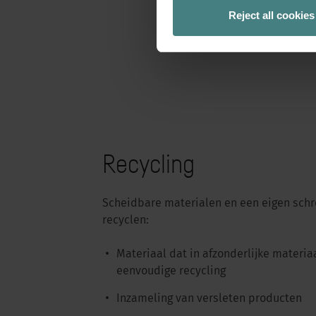
Reject all cookies
Recycling
Scheidbare materialen en een eigen schr
recyclen:
Materiaal dat in afzonderlijke materi
eenvoudige recycling
Inzameling van versleten producten