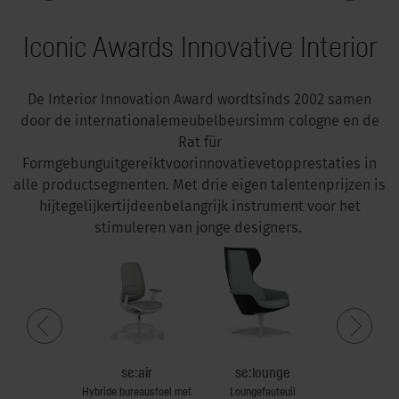
Iconic Awards Innovative Interior
De Interior Innovation Award
wordt
sinds
2002
samen
door de
internationale
meubelbeurs
imm
cologne
en
de
Rat für
Formgebung
uitgereikt
voor
innovatieve
topprestaties
in
alle
productsegmenten
. Met
drie
eigen
talentenprijzen
is
hij
tegelijkertijd
een
belangrijk
instrument
voor
het
stimuleren
van
jonge
designers.
eetspot
se:air
se:lounge
secretai
emeubilair
Hybride bureaustoel met
Loungefauteuil
De werktafel