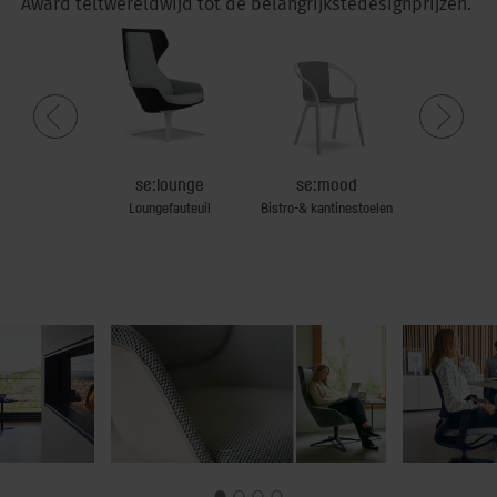
Award
telt
wereldwijd
tot de
belangrijkste
designprijzen
.
:works
se:lounge
se:mood
se:motio
emeubilair
Loungefauteuil
Bistro-& kantinestoelen
Bureaust