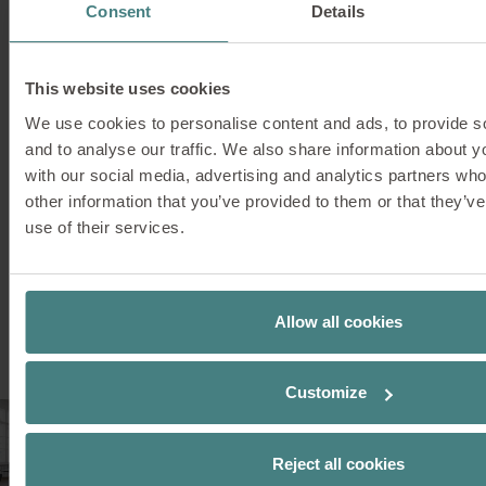
prestigieuze prijzen ter wereld behoort. De prijs wordt
Consent
Details
toegekend voor werken op het gebied van industrieel,
product- en grafisch design, die in een internationaal
kader als baanbrekend worden beschouwd.
This website uses cookies
We use cookies to personalise content and ads, to provide s
and to analyse our traffic. We also share information about yo
with our social media, advertising and analytics partners wh
other information that you’ve provided to them or that they’v
use of their services.
open up
Bureaustoelen
Allow all cookies
Customize
Reject all cookies