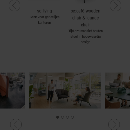
pen up
se:living
se:café wooden
se:hi
austoelen
Bank voor gerieflijke
Flexib
chair & lounge
kantoren
ruimteoplossi
chair
feelgoodf
Tijdloze massief houten
stoel in hoogwaardig
design