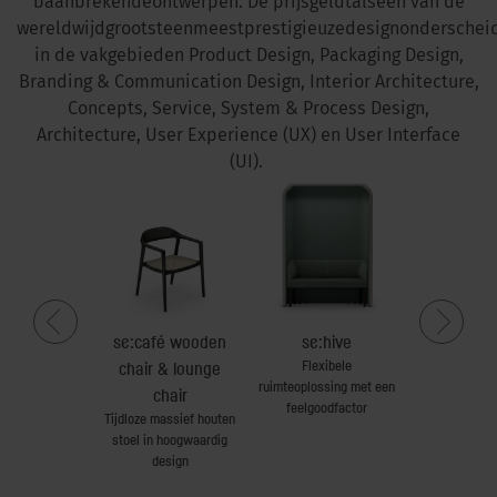
baanbrekende
ontwerpen
. De
prijs
geldt
als
een
van de
wereldwijd
grootste
en
meest
prestigieuze
designonderschei
in de
vakgebieden
Product Design, Packaging Design,
Branding & Communication Design, Interior Architecture,
Concepts, Service, System & Process Design,
Architecture, User Experience (UX)
en
User Interface
(UI).
pen up
se:café wooden
se:hive
se:vision
austoelen
Flexibele
chair & lounge
stora
ruimteoplossing met een
Werktafe
chair
feelgoodfactor
aangrenz
Tijdloze massief houten
opbergru
stoel in hoogwaardig
design