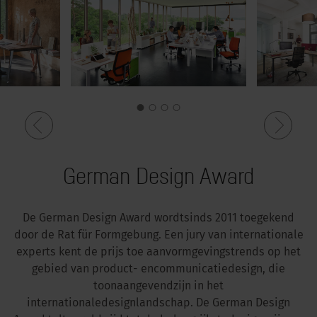
German Design Award
De German Design Award
wordt
sinds
2011
toegekend
door de Rat für
Formgebung
. Een jury van
internationale
experts
kent
de
prijs
toe
aan
vormgevingstrends
op het
gebied
van product-
en
communicatiedesign
, die
toonaangevend
zijn
in het
internationale
designlandschap
. De German Design