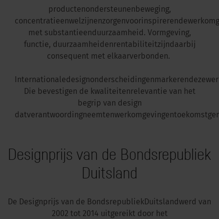
producten
ondersteunen
beweging
,
concentratie
en
welzijn
en
zorgen
voor
inspirerende
werkomg
met
substantie
en
duurzaamheid
.
Vormgeving
,
functie
,
duurzaamheid
en
rentabiliteit
zijn
daarbij
consequent met
elkaar
verbonden
.
Internationale
designonderscheidingen
markeren
deze
wer
Die
bevestigen
de
kwaliteit
en
relevantie
van het
begrip van design
dat
verantwoording
neemt
en
werkomgevingen
toekomstger
Designprijs van de Bondsrepubliek
Duitsland
De
Designprijs
van de
Bondsrepubliek
Duitsland
werd
van
2002 tot 2014
uitgereikt
door het