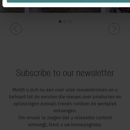
Subscribe to our newsletter
Meldt u zich nu aan voor onze nieuwsbrieven en u
behoort tot de eersten die nieuws over producten en
oplossingen evenals trends rondom de werkplek
ontvangen.
Om ervoor te zorgen dat u relevante content
ontvangt, kiest u uw beroepsgroep.