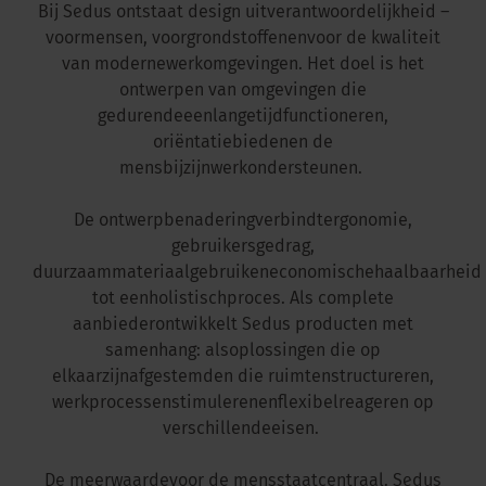
Bij Sedus
ontstaat
design
uit
verantwoordelijkheid
–
voor
mensen
,
voor
grondstoffen
en
voor
de
kwaliteit
van
moderne
werkomgevingen
. Het
doel
is het
ontwerpen
van
omgevingen
die
gedurende
een
lange
tijd
functioneren
,
oriëntatie
bieden
en
de
mens
bij
zijn
werk
ondersteunen
.
De
ontwerpbenadering
verbindt
ergonomie
,
gebruikersgedrag
,
duurzaam
materiaalgebruik
en
economische
haalbaarheid
tot
een
holistisch
proces
. Als complete
aanbieder
ontwikkelt
Sedus
producten
met
samenhang
:
als
oplossingen
die op
elkaar
zijn
afgestemd
en
die
ruimten
structureren
,
werkprocessen
stimuleren
en
flexibel
reageren
op
verschillende
eisen
.
De
meerwaarde
voor
de
mens
staat
centraal
. Sedus