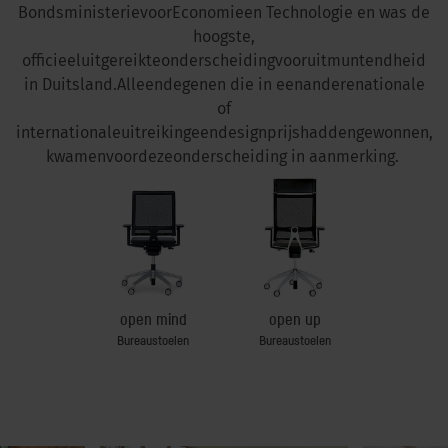
Bondsministerie
voor
Economie
en
Technologie
en
was de
hoogste
,
officieel
uitgereikte
onderscheiding
voor
uitmuntendheid
in
Duitsland.Alleen
degenen
die in
een
andere
nationale
of
internationale
uitreiking
een
designprijs
hadden
gewonnen
,
kwamen
voor
deze
onderscheiding
in
aanmerking
.
open mind
open up
Bureaustoelen
Bureaustoelen