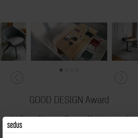
GOOD DESIGN Award
Het Chicago Athenaeum Museum of Architecture and
Design and Metropolitan Arts Press Ltd. kent ieder jaar
de GOOD DESIGN Award toe, die tot de meest