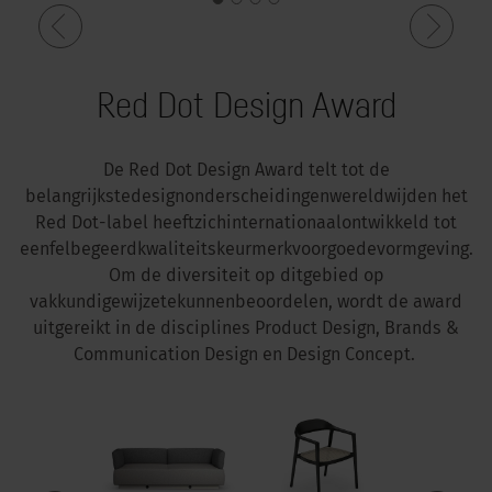
Red Dot Design Award
De Red Dot Design Award
telt
tot de
belangrijkste
designonderscheidingen
wereldwijd
en
het
Red Dot-label
heeft
zich
internationaal
ontwikkeld
tot
een
felbegeerd
kwaliteitskeurmerk
voor
goede
vormgeving
.
Om de
diversiteit
op
dit
gebied
op
vakkundige
wijze
te
kunnen
beoordelen
,
wordt
de award
uitgereikt
in de disciplines Product Design, Brands &
Communication Design
en
Design Concept.