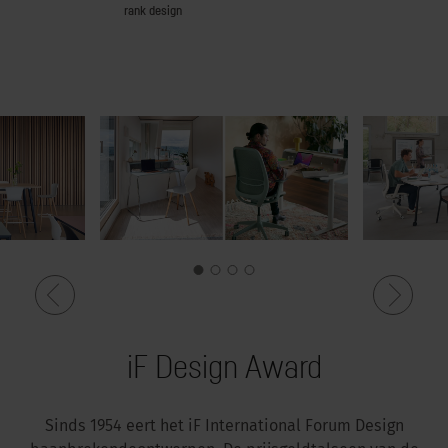
rank design
thuiskan
iF Design Award
Sinds
1954
eert
het
iF
International Forum Design