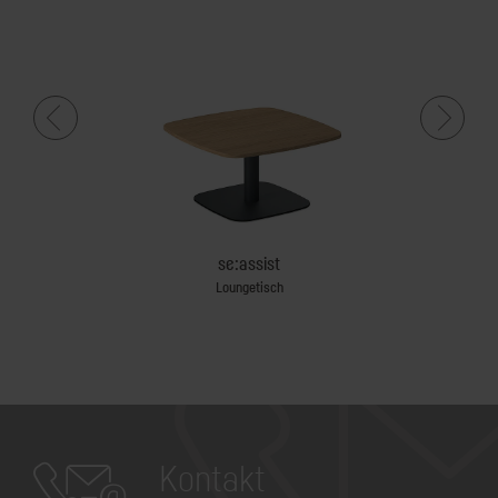
se:assist
Loungetisch
Team-Tis
Kontakt