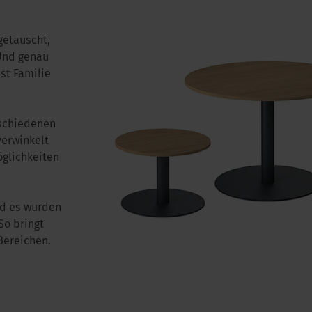
etauscht,
Und genau
st Familie
schiedenen
verwinkelt
öglichkeiten
nd es wurden
So bringt
Bereichen.