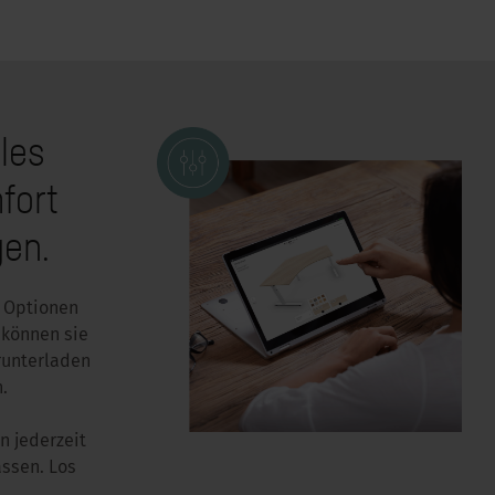
lles
fort
gen.
n Optionen
 können sie
runterladen
.
n jederzeit
assen. Los