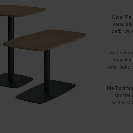
Wenn Men
Vorschlä
dafür wur
Neben den
Raumkonst
oder hohe D
Die Tischfa
speziell
se:assist