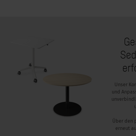
Ges
Sed
erf
Unser Kon
und Anpass
unverbindl
Über den p
erneut au