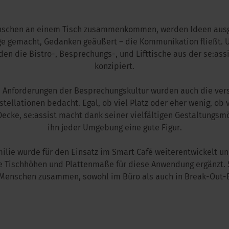
schen an einem Tisch zusammenkommen, werden Ideen ausg
ge gemacht, Gedanken geäußert – die Kommunikation fließt. 
den die Bistro-, Besprechungs-, und Lifttische aus der se:assi
konzipiert.
 Anforderungen der Besprechungskultur wurden auch die ver
ellationen bedacht. Egal, ob viel Platz oder eher wenig, ob 
ecke, se:assist macht dank seiner vielfältigen Gestaltungsm
ihn jeder Umgebung eine gute Figur.
milie wurde für den Einsatz im Smart Café weiterentwickelt u
e Tischhöhen und Plattenmaße für diese Anwendung ergänzt. 
 Menschen zusammen, sowohl im Büro als auch in Break-Out-