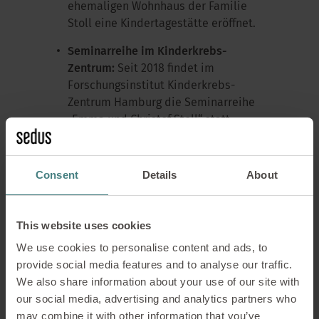
ehemaligen Wohnhaus der Familie
Stoll eine Kindertagestätte eröffnet.
Seminarreihe im Kinderkrebs-
Zentrum:
Seit 2018 findet im
Forschungsinstitut Kinderkrebs-
Zentrum Hamburg die Seminarreihe
„Emma und Christof Stoll“ statt.
Dabei werden Kliniker und
Wissenschaftler zusammengebracht
und der fachliche Austausch
Consent
Details
About
ermöglicht.
Baumhaus:
Das Baumhaus bietet
This website uses cookies
Hilfe für Kinder psychisch und
We use cookies to personalise content and ads, to
suchterkrankter Eltern. Hier wird vor
provide social media features and to analyse our traffic.
Ostern gebacken, an Weihnachten
We also share information about your use of our site with
Lebkuchenhäuser gebastelt, im
our social media, advertising and analytics partners who
Sommer Gartenspiele veranstaltet
may combine it with other information that you’ve
und immer auch etwas Leckeres