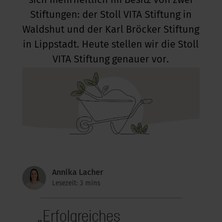
sich mehrheitlich im Besitz von zwei
Stiftungen: der Stoll VITA Stiftung in
kus im Büro
Waldshut und der Karl Bröcker Stiftung
in Lippstadt. Heute stellen wir die Stoll
VITA Stiftung genauer vor.
Annika Lacher
Lesezeit: 3 mins
„Erfolgreiches