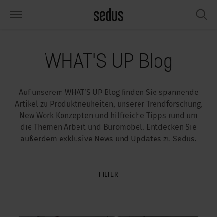
PRODUKTE
LÖSUNGEN
WISSEN
WHAT’S UP
SEDUSTAINABLE
UNTERNEHMEN
WHAT'S UP Blog
tzmöbel
rksettings
end-Monitor „Sedus INSIGHTS“
beiten bei Sedus
ziales
er uns
Auf unserem WHAT’S UP Blog finden Sie spannende
sche
ferenzen
beitsstile „Sedus Solutions“
chhaltigkeit
ologie
ten & Fakten
Artikel zu Produktneuheiten, unserer Trendforschung,
New Work Konzepten und hilfreiche Tipps rund um
auraum
dus Möbel konfigurieren
rben
chrichten
onomie
rriere
die Themen Arbeit und Büromöbel. Entdecken Sie
außerdem exklusive News und Updates zu Sedus.
umelemente, Screens & Akustik
ps & Software für die Büroplanung
beitstrends
sundheit
ircle – Zirkuläre Büromöbel
esse
rkshop-Tools & Accessoires
rvices
gonomie
sungen
dustainable
ws & Events
FILTER
spiration gesucht?
art Working
owledge Sharing
dcast
ircle – Zirkuläre Büromöbel
dus Academy