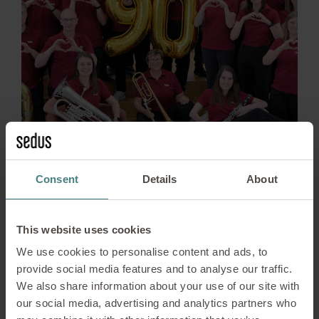
Consent
Details
About
Arbeiten bei Sedus
16.06.2025
90 Jahre Sedus
This website uses cookies
We use cookies to personalise content and ads, to
Werksmusik – Ein ganz
provide social media features and to analyse our traffic.
We also share information about your use of our site with
besonderes Jubiläum
our social media, advertising and analytics partners who