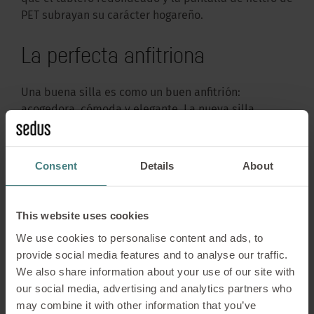
PET subrayan su carácter hogareño.
La perfecta anfitriona
Una buena silla es como un buen anfitrión:
acogedora, cómoda y elegante. La nueva silla
se:mission
se abre por delante, casi como un gesto
de bienvenida: tiene unas formas ligeras y
modernas, al tiempo que proporciona una sensación
Consent
Details
About
de recogimiento. Estas características hacen que la
silla giratoria no solo sea la elección perfecta para
las oficinas modernas, sino también para una home
This website uses cookies
office estética.
We use cookies to personalise content and ads, to
provide social media features and to analyse our traffic.
Una silla de alta calidad no solo debe ser
We also share information about your use of our site with
ergonómicamente ajustable, sino también
our social media, advertising and analytics partners who
integrarse estéticamente en diferentes entornos. En
may combine it with other information that you’ve
este sentido, se:mission está disponible en