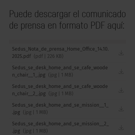
Puede descargar el comunicado
de prensa en formato PDF aquí:
Sedus_Nota_de_prensa_Home_Office_14.10.
down
2025.pdf
(
pdf
|
226 KB
)
Sedus_se_desk_home_and_se_cafe_woode
down
n_chair__1_.jpg
(
jpg
|
1 MB
)
Sedus_se_desk_home_and_se_cafe_woode
down
n_chair__2_.jpg
(
jpg
|
1 MB
)
Sedus_se_desk_home_and_se_mission__1_
down
.jpg
(
jpg
|
1 MB
)
Sedus_se_desk_home_and_se_mission__2_
down
.jpg
(
jpg
|
1 MB
)