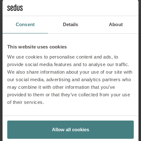
Consent
Details
About
This website uses cookies
La biblioteca ofrece un mobiliario claro
We use cookies to personalise content and ads, to
y estructurado, adecuado tanto para el
provide social media features and to analyse our traffic.
trabajo concentrado como para las
We also share information about your use of our site with
interacciones en grupos más reducidos.
our social media, advertising and analytics partners who
El diseño de la sala sigue una
may combine it with other information that you’ve
disposición regular que crea un
provided to them or that they’ve collected from your use
ambiente tranquilo y ordenado.
of their services.
Los productos de la colección actual,
como la intemporal
se:café wooden
chair,
complementan a la perfección
Allow all cookies
este tipo de habitación, ya que
combinan la comodidad con un lenguaje