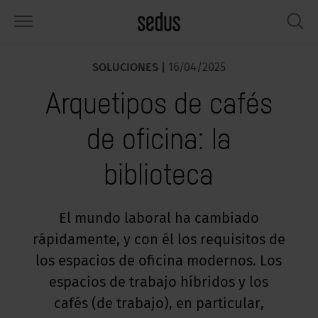
SOLUCIONES |
16/04/2025
PRODUCTOS
SOLUCIONES
CONOCIMIENTO
WHAT’S UP
SEDUSTAINABLE
EMPRESA
Arquetipos de cafés
lería
rksettings
nitor de tendencias «Sedus
abajar en Sedus
pectos sociales
iénes somos
SIGHTS»
de oficina: la
sas
ferencias
stenibilidad
ología
tos y hechos
rmas de trabajo «Sedus Solutions»
biblioteca
macenamiento
nfigurador
ticias
onomía
pleo
lores
ntallas y acústica
ps & Software
lud y bienestar
dustainable
ensa
El mundo laboral ha cambiado
ndencias de trabajo
rápidamente, y con él los requisitos de
cesorios
rvicio
luciones
ws & Events
gonomía
los espacios de oficina modernos. Los
usca inspiración?
emplos prácticos de Workcafé & Co.
dcast
espacios de trabajo híbridos y los
cus office
cafés (de trabajo), en particular,