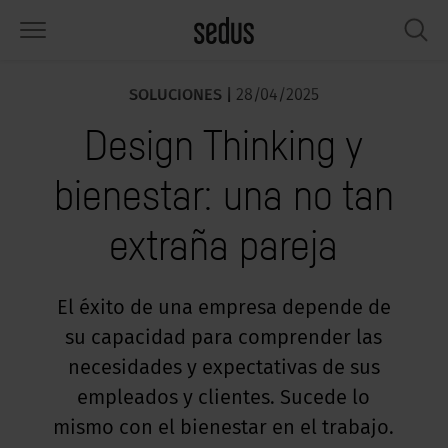
SOLUCIONES |
28/04/2025
PRODUCTOS
SOLUCIONES
CONOCIMIENTO
WHAT’S UP
SEDUSTAINABLE
EMPRESA
Design Thinking y
lería
rksettings
nitor de tendencias «Sedus
abajar en Sedus
pectos sociales
iénes somos
SIGHTS»
bienestar: una no tan
sas
ferencias
stenibilidad
ología
tos y hechos
rmas de trabajo «Sedus Solutions»
extraña pareja
macenamiento
nfigurador
ticias
onomía
pleo
lores
ntallas y acústica
ps & Software
lud y bienestar
dustainable
ensa
El éxito de una empresa depende de
ndencias de trabajo
su capacidad para comprender las
cesorios
rvicio
luciones
ws & Events
gonomía
necesidades y expectativas de sus
usca inspiración?
emplos prácticos de Workcafé & Co.
dcast
empleados y clientes. Sucede lo
cus office
mismo con el bienestar en el trabajo.