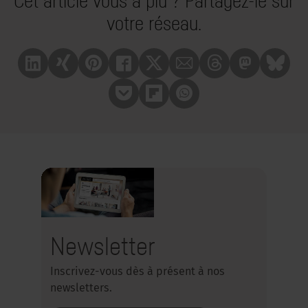
Cet article vous a plu ? Partagez-le sur
votre réseau.
Linkedin
Xing
Pinterest
Facebook
X
Mail
Treads
Mastrodon
Bluesk
Pocket
Flipboard
Whatsapp
Newsletter
Inscrivez-vous dès à présent à nos
newsletters.