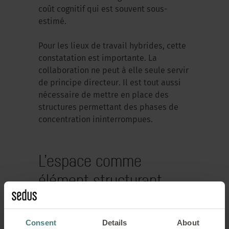
coût cognitif qui est souvent sous-
estimé.
Pour les lieux de travail hybrides, cette
constatation est importante. La
collaboration ne peut à elle seule servir
de principe directeur. Il est tout aussi
nécessaire de mettre en place des
structures permettant des phases de
concentration ininterrompues.
L’espace comme
élément structurant
Les espaces de travail ne sont pas des
Consent
Details
About
conteneurs neutres. Ils façonnent la