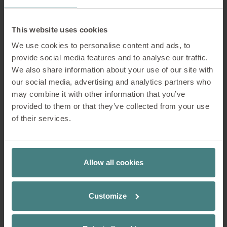
perception, le comportement et les
états d’esprit. Paglieri fait référence au
This website uses cookies
concept psychologique d’« affordance »
– les possibilités d’action qu’offre un
We use cookies to personalise content and ads, to
environnement.
provide social media features and to analyse our traffic.
We also share information about your use of our site with
« Autrefois, on pensait que les espaces
our social media, advertising and analytics partners who
devaient être stériles et exempts de
may combine it with other information that you’ve
distractions ; ils devaient plutôt être
provided to them or that they’ve collected from your use
fonctionnels pour la tâche à accomplir.
of their services.
» (p. 20)
Ce qui importe, ce n’est pas l’absence
Allow all cookies
de stimuli, mais la cohérence. Une
bibliothèque en est un exemple clair :
les documents, l’éclairage, l’acoustique
Customize
et le mobilier favorisent tous la lecture
et la réflexion sans pour autant paraître
austères.