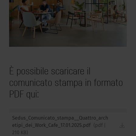
È possibile scaricare il
comunicato stampa in formato
PDF qui:
Sedus_Comunicato_stampa__Quattro_arch
down
etipi_dei_Work_Cafe_17.01.2025.pdf
(
pdf
|
210 KB
)