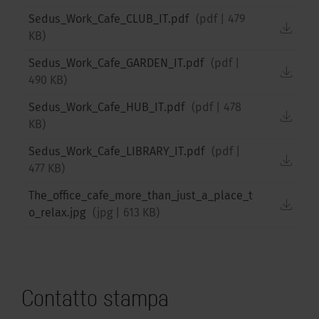
Sedus_Work_Cafe_CLUB_IT.pdf
(
pdf
|
479
down
KB
)
Sedus_Work_Cafe_GARDEN_IT.pdf
(
pdf
|
down
490 KB
)
Sedus_Work_Cafe_HUB_IT.pdf
(
pdf
|
478
down
KB
)
Sedus_Work_Cafe_LIBRARY_IT.pdf
(
pdf
|
down
477 KB
)
The_office_cafe_more_than_just_a_place_t
down
o_relax.jpg
(
jpg
|
613 KB
)
Contatto stampa