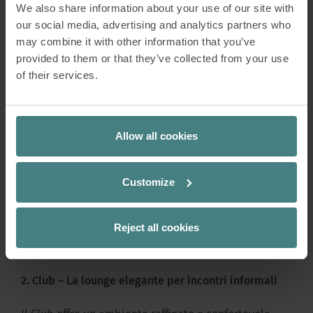
We also share information about your use of our site with
our social media, advertising and analytics partners who
L’Hub è il cuore sociale del Work Café – dinamico,
may combine it with other information that you’ve
aperto e pieno di energia, ideale per incontri
provided to them or that they’ve collected from your use
spontanei e lavoro di squadra.
of their services.
Atmosfera: Vivace, informale e comunicativa –
ispirata ai co-working space e ai luoghi di ritrovo
urbani.
Allow all cookies
Configurazione: Bancone centrale, sedute
flessibili come tavoli alti, divani e spazi di lavoro
Customize
condivisi.
Utilizzo: Per interazioni rapide, riunioni di team o
Reject all cookies
networking informale – perfetto per
collaborazione e scambio.
2. Club – La lounge elegante per incontri informali