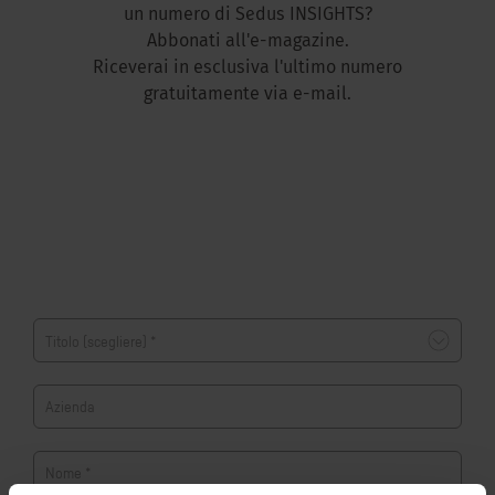
un numero di Sedus INSIGHTS?
Abbonati all'e-magazine.
Riceverai in esclusiva l'ultimo numero
gratuitamente via e-mail.
Azienda
Nome
*