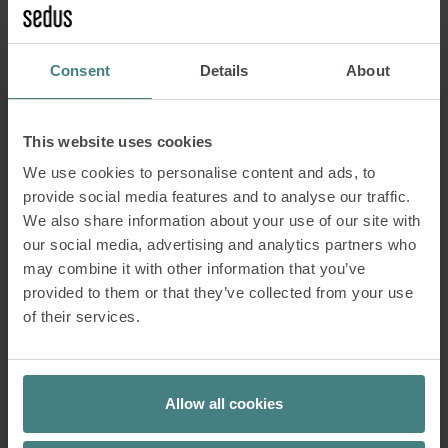
Email
*
Consent
Details
About
Cognome
*
This website uses cookies
We use cookies to personalise content and ads, to
provide social media features and to analyse our traffic.
We also share information about your use of our site with
Dopo l'invio del modulo riceverai un'e-mail da parte
our social media, advertising and analytics partners who
nostra. Per confermare basta cliccare sul link al suo
may combine it with other information that you’ve
interno. In questo modo sapremo che hai effettuato
provided to them or that they’ve collected from your use
la registrazione e che non vi è stato alcun utilizzo
of their services.
improprio del tuo indirizzo e-mail. Registrandoti,
accetti le nostre
direttive sullaprotezione dei dati
.
Sono al corrente del fatto che i miei dati e le mie
Allow all cookies
modalità di utilizzo sono registrati, analizzati ed
elaborati allo scopo di migliorare il servizio alla